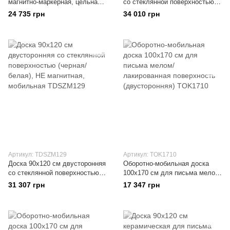
магнитно-маркерная, цельная,
со стеклянной поверхностью
на колесиках
(черная/белая), магнитная,
24 735 грн
34 010 грн
мобильная
Артикул: TDSZM129
Артикул: TOK1710
Доска 90x120 см двусторонняя
Оборотно-мобильная доска
со стеклянной поверхностью
100x170 см для письма мелом/
(черная/белая), НЕ магнитная,
лакированная поверхность
31 307 грн
17 347 грн
мобильная
(двусторонняя)