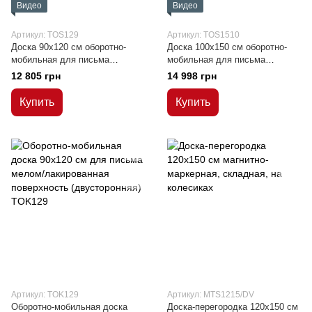
Видео
Видео
Артикул: TOS129
Артикул: TOS1510
Доска 90x120 см оборотно-
Доска 100x150 см оборотно-
мобильная для письма
мобильная для письма
маркером, сухостираемая,
маркером, сухостираемая,
12 805 грн
14 998 грн
магнитная
магнитная
Купить
Купить
Артикул: TOK129
Артикул: MTS1215/DV
Оборотно-мобильная доска
Доска-перегородка 120x150 см