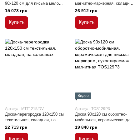
90x120 см для письма мелом/
магнитно-маркерная, складная,
лакированная поверхность
на колесиках
15 073 грн
26 912 грн
(двусторонняя)
Купить
Купить
Видео
Артикул: MTT1215/DV
Артикул: TOS129P3
Доска-перегородка 120x150 см
Доска 90x120 см оборотно-
текстильная, складная, на
мобильная, керамическая для
колесиках
письма маркером,
22 713 грн
19 840 грн
сухостираемая, магнитная
Купить
Купить