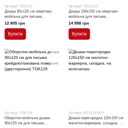
Артикул: TOS129
Артикул: TOS1510
Дошка 90x120 см обертово-
Дошка 100x150 см обертово-
мобільна для письма
мобільна для письма
маркером, сухостираєма,
маркером, сухостираєма,
12 805 грн
14 998 грн
магнітна
магнітна
Купити
Купити
Артикул: TOK129
Артикул: MTS1215/DV
Оборотно-мобільна дошка
Дошка-перегородка 120x150 см
90x120 см для письма
магнітно-маркерна, складна, на