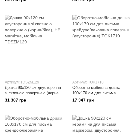
Артикул: TDSZM129
Артикул: TOK1710
Дошка 90x120 см двустороння
Оборотно-мобільна дошка
зі скляною поверхнею (чорна/
100x170 см для письма
біла), НЕ магнітна, мобільна
крейдою/лакована поверхня
31 307 грн
17 347 грн
(двустороння)