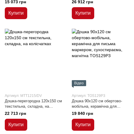
крейдою/лакована поверхня
колісчатках
15 073 грн
26 912 грн
(двустороння)
Купити
Купити
Відео
Артикул: MTT1215/DV
Артикул: TOS129P3
Дошка-перегородка 120x150 см
Дошка 90x120 см обертово-
текстильна, складна, на
мобільна, керамічна для
колісчатках
письма маркером,
22 713 грн
19 840 грн
сухостираєма, магнітна
Купити
Купити