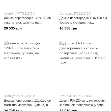
Артикул: MTT1215/CV
Артикул: MTC1215/DV
Дошка-перегородка 120x150 см
Дошка-перегородка 120x150 см
текстильна, цілісна, на
коркова, складна, на
колісчатках
колісчатках
20 535 грн
16 996 грн
Артикул: MTS1215/CV
Артикул: TDSZ129 B/W
Дошка-перегородка 120x150 см
Дошка 90x120 см двустороння
магнітно-маркерна, цілісна, на
зі скляною поверхнею (чорна/
колісчатках
біла), магнітна, мобільна
24 735 грн
34 010 грн