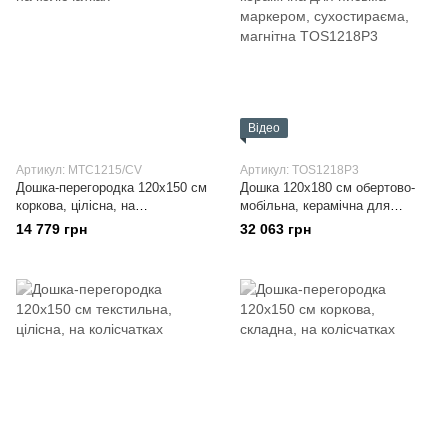
Відео
Артикул: MTC1215/CV
Артикул: TOS1218P3
Дошка-перегородка 120x150 см
Дошка 120x180 см обертово-
коркова, цілісна, на
мобільна, керамічна для
колісчатках
письма маркером,
14 779 грн
32 063 грн
сухостираєма, магнітна