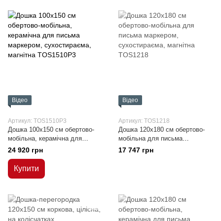
Відео
Відео
Артикул: TOS1510P3
Артикул: TOS1218
Дошка 100x150 см обертово-
Дошка 120x180 см обертово-
мобільна, керамічна для
мобільна для письма
письма маркером,
маркером, сухостираєма,
24 920 грн
17 747 грн
сухостираєма, магнітна
магнітна
Купити