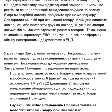
менеджер магазину при підтвердженні замовлення уточнює
реквізити вашої організації та надсилає рахунок на оплату.
Якщо ви потрібен договір, повідомте про це менеджеру.
Для юридичних осіб при отриманні товару необхідно виписати
довіреність або поставити друк на накладній, усі екземпляри
документів ви можете отримати разом з товаром. Також наша
компанія використовує ЕДО і присутня на всіх платформах
обміну електронними документами з ЕЦП.
У разі, якщо Замовлення анульовано Покупцем, сплачена
вартість Товару підлягає поверненню, витрати на доставку,
понесені Постачальником до моменту анулювання
Замовлення Покупцем, поверненню не підлягають.
Постачальник гарантує якість Товару в термін, визначений
виробником, в межах 6 (шести) місяців на основний
асортимент ТМ 2х3 і 12 (дванадцять) місяців на
інтерактивне обладнання, з датою надходження, що
підтверджує дату додаткової вкладки, за якою Товар
отриманий Покупцем.
Гарантійна відповідальність Постачальника за
недоліки якості Товару починається в: