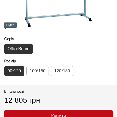
Відео
Серія
OfficeBoard
Розмір
90*120
100*150
120*180
В наявності
12 805 грн
Купити