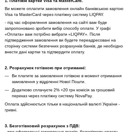
1. Платіжні картки Visa та MasterCard.
Ви можете оплатити замовлення онлайн банківською картою
Visa та MasterCard через платіжну систему LIQPAY.
- під час оформлення замовлення на сайті вам буде
запропоновано зробити вибір способу оплати.
У графі
«Оплата» вам потрібно вибрати «LIQPAY».
Після
підтвердження замовлення ви будете переадресовані на
сторінку системи безпечних розрахунків банків, де необхідно
внести дані картки та підтвердити оплату.
2. Розрахунок готівкою при отриманні:
Ви платите за замовлення готівкою в момент отримання
замовлення у відділенні Нової Пошти.
Додатково сплачуєте 2% +20 грн комісія за грошовий
переказ через платіжну систему NovaPay.
Оплата здійснюється тільки в національній валюті України -
гривні.
3. Безготівковий розрахунок з ПДВ:
- при оформленні замовлення вкажіть безготівкову оплату,