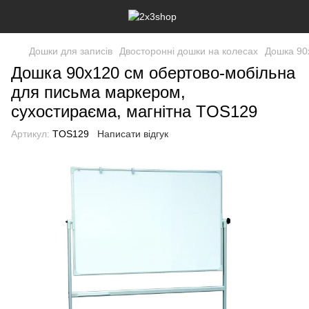
Дошки для записів
Двосторонні дошки на колесах
Дошка 90
Дошка 90x120 см обертово-мобільна
для письма маркером,
сухостираєма, магнітна TOS129
Артикул:
TOS129
Написати відгук