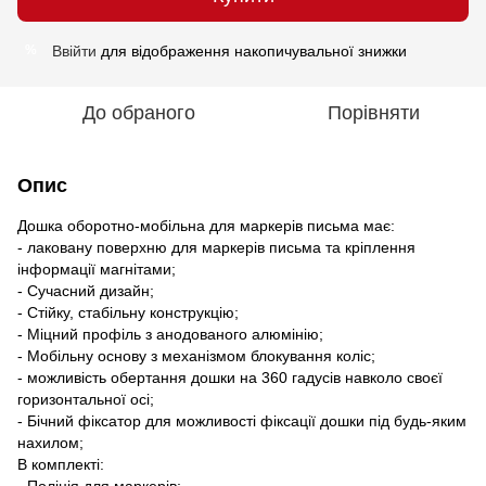
Ввійти
для відображення накопичувальної знижки
%
До обраного
Порівняти
Опис
Дошка оборотно-мобільна для маркерів письма має:
- лаковану поверхню для маркерів письма та кріплення
інформації магнітами;
- Сучасний дизайн;
- Стійку, стабільну конструкцію;
- Міцний профіль з анодованого алюмінію;
- Мобільну основу з механізмом блокування коліс;
- можливість обертання дошки на 360 гадусів навколо своєї
горизонтальної осі;
- Бічний фіксатор для можливості фіксації дошки під будь-яким
нахилом;
В комплекті:
- Поліція для маркерів;