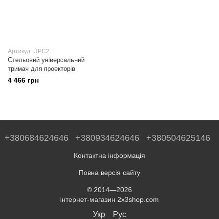
Артикул: UPC2
Стельовий універсальний
тримач для проекторів
4 466 грн
+380684624646
+380934624646
+380504625146
Контактна інформація
Повна версія сайту
© 2014—2026
інтернет-магазин 2x3shop.com
Укр
Рус