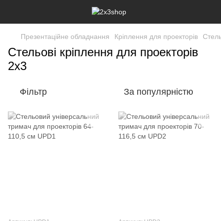
Презентаційне обладнання
Кріплення для проекторів
Стель
Стельові кріплення для проекторів
2х3
Фільтр
За популярністю