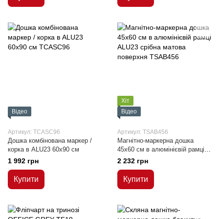
Хіт
Відео
Відео
Артикул: TCASC96
Артикул: TSAB456
Дошка комбінована маркер /
Магнітно-маркерна дошка
корка в ALU23 60х90 см
45x60 см в алюмінієвій рамці
ALU23 срібна матова поверхня
1 992 грн
2 232 грн
Купити
Купити