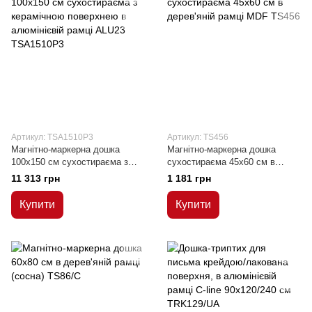
Артикул: TSA1510P3
Артикул: TS456
Магнітно-маркерна дошка
Магнітно-маркерна дошка
100x150 см сухостираєма з
сухостираєма 45x60 см в
керамічною поверхнею в
дерев'яній рамці MDF
11 313 грн
1 181 грн
алюмінієвій рамці ALU23
Купити
Купити