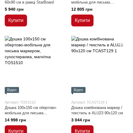
60x90 см в рамці StarBoard
мобільна для письма
маркером, сухостираєма,
5 940 грн
12 805 грн
магнітна
Купити
Купити
Відео
Відео
Артикул: TOS1510
Артикул: TCAST129 1
Дошка 100x150 см обертово-
Дошка комбінована маркер /
мобільна для письма
текстиль в ALU23 90х120 см
маркером, сухостираєма,
14 998 грн
3 044 грн
магнітна
Купити
Купити