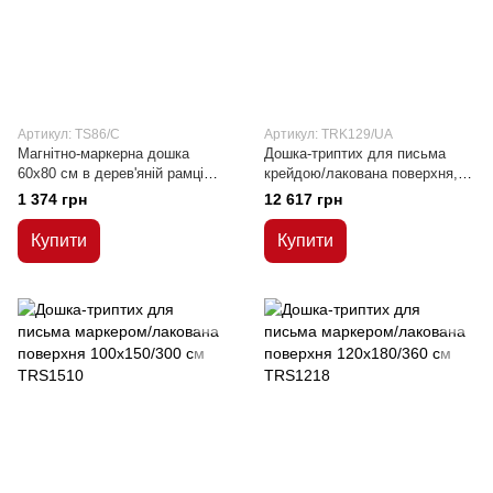
Артикул: TS86/C
Артикул: TRK129/UA
Магнітно-маркерна дошка
Дошка-триптих для письма
60x80 см в дерев'яній рамці
крейдою/лакована поверхня, в
(сосна)
алюмінієвій рамці C-line
1 374 грн
12 617 грн
90х120/240 см
Купити
Купити