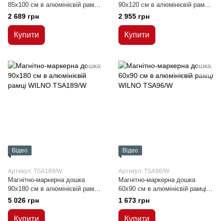
85x100 см в алюмінієвій рамці
90x120 см в алюмінієвій рамці
WILNO
WILNO
2 689 грн
2 955 грн
Купити
Купити
Відео
Відео
Артикул: TSA189/W
Артикул: TSA96/W
Магнітно-маркерна дошка
Магнітно-маркерна дошка
90x180 см в алюмінієвій рамці
60x90 см в алюмінієвій рамці
WILNO
WILNO
5 026 грн
1 673 грн
Купити
Купити