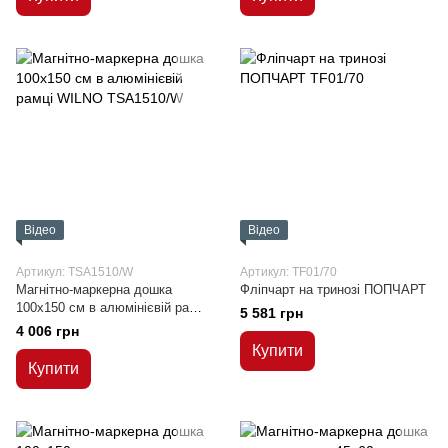
Відео
Відео
Артикул: TSA1510/W
Артикул: TF01/70
Магнітно-маркерна дошка
Фліпчарт на тринозі ПОПЧАРТ
100x150 см в алюмінієвій рамці
5 581 грн
WILNO
4 006 грн
Купити
Купити