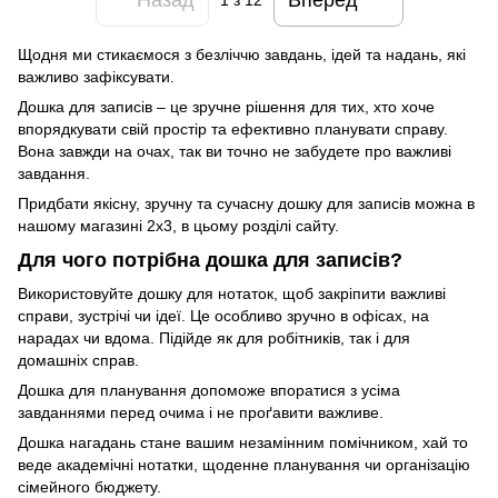
1
з 12
Щодня ми стикаємося з безліччю завдань, ідей та надань, які
важливо зафіксувати.
Дошка для записів – це зручне рішення для тих, хто хоче
впорядкувати свій простір та ефективно планувати справу.
Вона завжди на очах, так ви точно не забудете про важливі
завдання.
Придбати якісну, зручну та сучасну дошку для записів можна в
нашому магазині 2х3, в цьому розділі сайту.
Для чого потрібна дошка для записів?
Використовуйте дошку для нотаток, щоб закріпити важливі
справи, зустрічі чи ідеї. Це особливо зручно в офісах, на
нарадах чи вдома. Підійде як для робітників, так і для
домашніх справ.
Дошка для планування допоможе впоратися з усіма
завданнями перед очима і не проґавити важливе.
Дошка нагадань стане вашим незамінним помічником, хай то
веде академічні нотатки, щоденне планування чи організацію
сімейного бюджету.