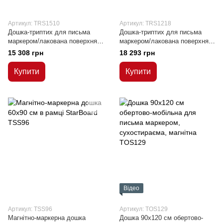
Артикул: TRS1510
Артикул: TRS1218
Дошка-триптих для письма
Дошка-триптих для письма
маркером/лакована поверхня
маркером/лакована поверхня
100x150/300 см
120x180/360 см
15 308 грн
18 293 грн
Купити
Купити
Відео
Артикул: TSS96
Артикул: TOS129
Магнітно-маркерна дошка
Дошка 90x120 см обертово-