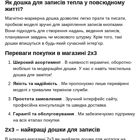
Як дошка для записів тепла у повсюдному
житті?
Магнітно-маркерна дошка дозволяє легко прати та писати,
пробкові моделі зручні для закріплення записів кнопками.
Вони підходять для створення надань, ведення записів,
планування завдань чи мозкового штурму. Крім того, такі
дошки впишуться в будь-який сучасний інтер'єр.
Переваги покупки в магазині 2х3
Широкий асортимент
. В наявності керамічні, оборотно-
мобільні та модераційні дошки. У нас є навіть текстильна
дошка для заміток!
Якість та надійність
. Ми пропонуємо лише перевірені
моделі з тривалим терміном служби.
Простота замовлення
. Зручний інтерфейс сайту,
професійна консультація та швидка доставка.
Гарантії та обслуговування
. Ми забезпечуємо підтримку
на всіх етапах покупки.
2х3 – найкращі дошки для записів
В інтернет-магазині 2х3 ви знайдете дошки для нотаток на