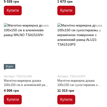
WILNO
WILNO
5 026 грн
1 673 грн
Купити
Купити
Відео
Артикул: TSA1510/W
Артикул: TSA1510P3
Магнітно-маркерна дошка
Магнітно-маркерна дошка
100x150 см в алюмінієвій рамці
100x150 см сухостираєма з
WILNO
керамічною поверхнею в
4 006 грн
11 313 грн
алюмінієвій рамці ALU23
Купити
Купити