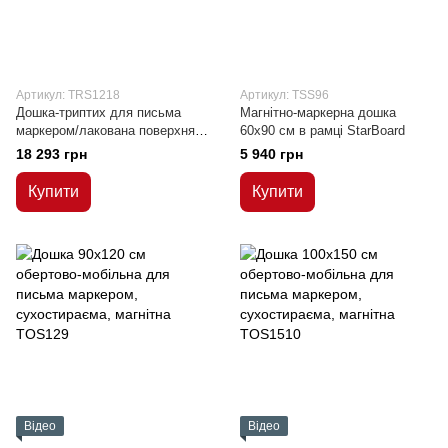
Артикул: TRS1218
Артикул: TSS96
Дошка-триптих для письма
Магнітно-маркерна дошка
маркером/лакована поверхня
60x90 см в рамці StarBoard
120x180/360 см
18 293 грн
5 940 грн
Купити
Купити
Відео
Відео