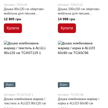
Артикул: TOS129
Артикул: TOS1510
Дошка 90x120 см обертово-
Дошка 100x150 см обертово-
мобільна для письма
мобільна для письма
маркером, сухостираєма,
маркером, сухостираєма,
12 805 грн
14 998 грн
магнітна
магнітна
Купити
Купити
Відео
Відео
Артикул: TCAST129 1
Артикул: TCASC96
Дошка комбінована маркер /
Дошка комбінована маркер /
текстиль в ALU23 90х120 см
корка в ALU23 60х90 см