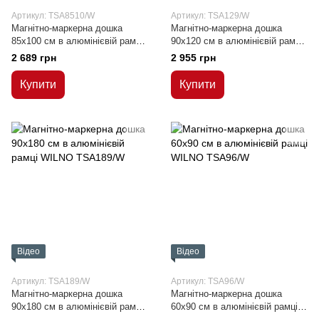
Артикул: TSA8510/W
Артикул: TSA129/W
Магнітно-маркерна дошка
Магнітно-маркерна дошка
85x100 см в алюмінієвій рамці
90x120 см в алюмінієвій рамці
WILNO
WILNO
2 689 грн
2 955 грн
Купити
Купити
Відео
Відео
Артикул: TSA189/W
Артикул: TSA96/W
Магнітно-маркерна дошка
Магнітно-маркерна дошка
90x180 см в алюмінієвій рамці
60x90 см в алюмінієвій рамці