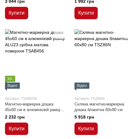
3 044 грн
1 992 грн
Купити
Купити
Хіт
Відео
Відео
Артикул: TSAB456
Артикул: TSZ86N
Магнітно-маркерна дошка
Скляна магнітно-маркерна
45x60 см в алюмінієвій рамці
дошка блакитна 60x80 см
ALU23 срібна матова поверхня
2 232 грн
5 918 грн
Купити
Купити