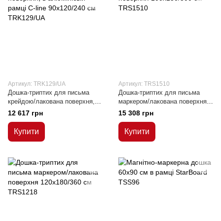
Артикул: TRK129/UA
Артикул: TRS1510
Дошка-триптих для письма
Дошка-триптих для письма
крейдою/лакована поверхня, в
маркером/лакована поверхня
алюмінієвій рамці C-line
100x150/300 см
12 617 грн
15 308 грн
90х120/240 см
Купити
Купити