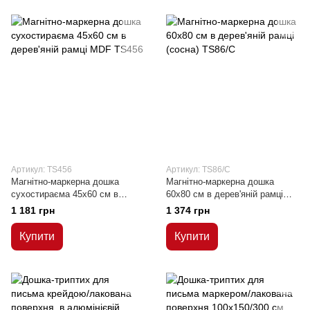
Артикул: TS456
Артикул: TS86/C
Магнітно-маркерна дошка
Магнітно-маркерна дошка
сухостираєма 45x60 см в
60x80 см в дерев'яній рамці
дерев'яній рамці MDF
(сосна)
1 181 грн
1 374 грн
Купити
Купити