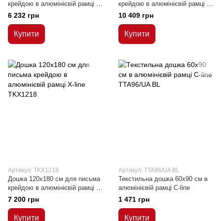
крейдою в алюмінієвій рамці Х-
крейдою в алюмінієвій рамці Х-
line
line
6 232 грн
10 409 грн
Купити
Купити
Артикул: TKX1218
Артикул: TTA96/UA BL
Дошка 120x180 см для письма
Текстильна дошка 60x90 см в
крейдою в алюмінієвій рамці Х-
алюмінієвій рамці C-line
line
7 200 грн
1 471 грн
Купити
Купити