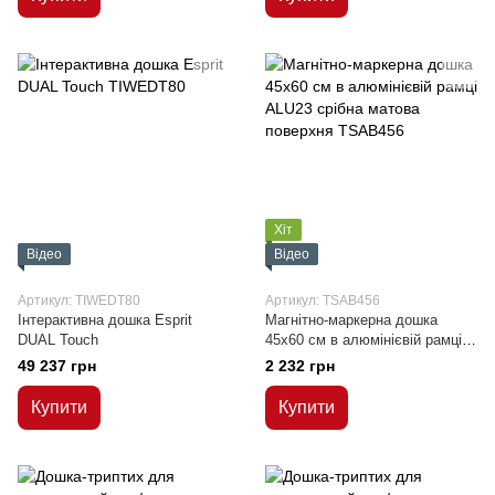
Хіт
Відео
Відео
Артикул: TIWEDT80
Артикул: TSAB456
Інтерактивна дошка Esprit
Магнітно-маркерна дошка
DUAL Touch
45x60 см в алюмінієвій рамці
ALU23 срібна матова поверхня
49 237 грн
2 232 грн
Купити
Купити