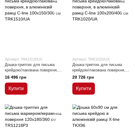
Артикул: TRK1510/UA
Артикул: TRK1020/UA
Дошка-триптих для письма
Дошка-триптих для письма
крейдою/лакована поверхня, в
крейдою/лакована поверхня, в
алюмінієвій рамці C-line
алюмінієвій рамці C-line
16 496 грн
20 726 грн
100х150/300 см
100х200/400 см
Купити
Купити