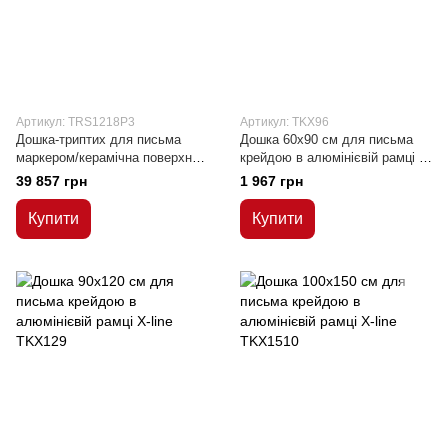
Артикул: TRS1218P3
Артикул: TKX96
Дошка-триптих для письма
Дошка 60x90 см для письма
маркером/керамічна поверхня
крейдою в алюмінієвій рамці Х-
120x180/360 см
line
39 857 грн
1 967 грн
Купити
Купити