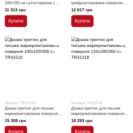
100x150 см сухостираєма з
крейдою/лакована поверхня, в
керамічною поверхнею в
алюмінієвій рамці C-line
11 313 грн
12 617 грн
алюмінієвій рамці ALU23
90х120/240 см
Купити
Купити
Артикул: TRS1510
Артикул: TRS1218
Дошка-триптих для письма
Дошка-триптих для письма
маркером/лакована поверхня
маркером/лакована поверхня
100x150/300 см
120x180/360 см
15 308 грн
18 293 грн
Купити
Купити