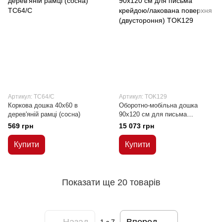
Артикул: TC64/C
Артикул: TOK129
Коркова дошка 40x60 в
Оборотно-мобільна дошка
дерев'яній рамці (сосна)
90x120 см для письма
крейдою/лакована поверхня
569 грн
15 073 грн
(двустороння)
Купити
Купити
Показати ще 20 товарів
Назад
Вперед