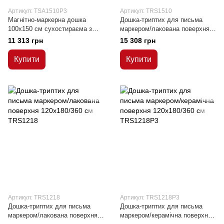
Артикул: TSA1510P3
Артикул: TRS1510
Магнітно-маркерна дошка
Дошка-триптих для письма
100x150 см сухостираєма з
маркером/лакована поверхня
керамічною поверхнею в
100x150/300 см
11 313 грн
15 308 грн
алюмінієвій рамці ALU23
Купити
Купити
Артикул: TRS1218
Артикул: TRS1218P3
Дошка-триптих для письма
Дошка-триптих для письма
маркером/лакована поверхня
маркером/керамічна поверхня