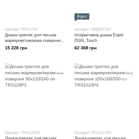
Відео
Артикул: TRS1710
Артикул: TIWEDT101
Дошка-триптих для письма
Інтерактивна дошка Esprit
маркером/лакована поверхня
DUAL Touch
100x170/340 см
15 228 грн
62 368 грн
Артикул: TRS129P3
Артикул: TRS1510P3
Дошка-триптих для письма
Дошка-триптих для письма