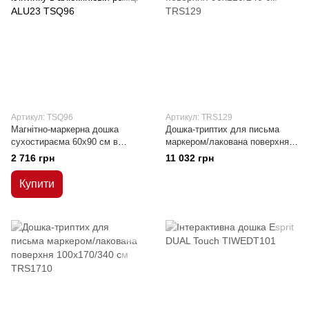
Артикул: TSQ96
Артикул: TRS129
Магнітно-маркерна дошка
Дошка-триптих для письма
сухостираєма 60x90 см в
маркером/лакована поверхня
клітинку в алюмінієвій рамці
90x120/240 см
2 716 грн
11 032 грн
ALU23
Купити