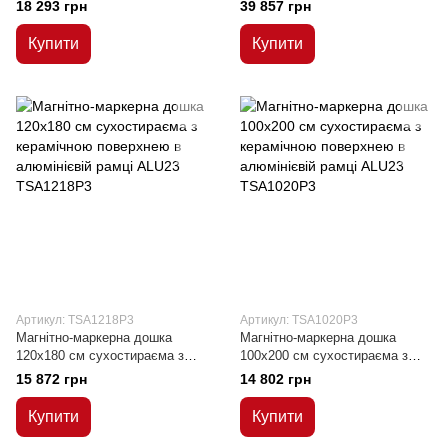
120x180/360 см
120x180/360 см
18 293 грн
39 857 грн
Купити
Купити
Артикул: TSA1218P3
Артикул: TSA1020P3
Магнітно-маркерна дошка
Магнітно-маркерна дошка
120x180 см сухостираєма з
100x200 см сухостираєма з
керамічною поверхнею в
керамічною поверхнею в
15 872 грн
14 802 грн
алюмінієвій рамці ALU23
алюмінієвій рамці ALU23
Купити
Купити