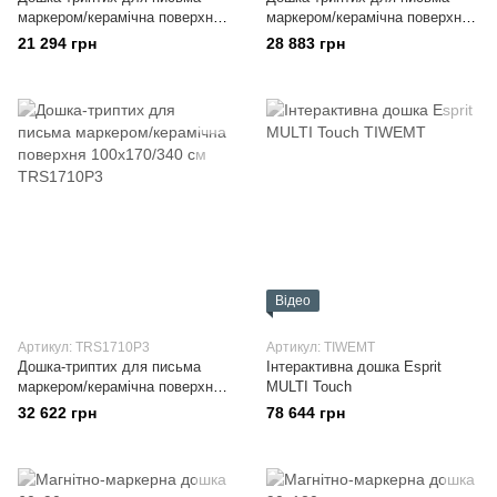
маркером/керамічна поверхня
маркером/керамічна поверхня
90x120/240 см
100x150/300 см
21 294 грн
28 883 грн
Відео
Артикул: TRS1710P3
Артикул: TIWEMT
Дошка-триптих для письма
Інтерактивна дошка Esprit
маркером/керамічна поверхня
MULTI Touch
100x170/340 см
32 622 грн
78 644 грн