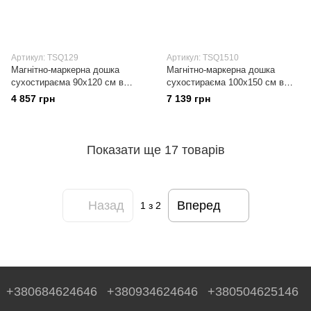
Артикул: TSQ129
Артикул: TSQ1510
Магнітно-маркерна дошка
Магнітно-маркерна дошка
сухостираєма 90x120 см в
сухостираєма 100x150 см в
клітинку в алюмінієвій рамці
клітинку в алюмінієвій рамці
4 857 грн
7 139 грн
ALU23
ALU23
Показати ще 17 товарів
Назад
Вперед
1
з 2
+380684624646
+380934624646
+380504625146