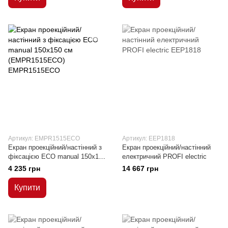
Артикул: EMPR1515ECO
Артикул: EEP1818
Екран проекційний/настінний з
Екран проекційний/настінний
фіксацією ЕСО manual 150x150
електричний PROFI electric
см (EMPR1515ECO)
4 235 грн
14 667 грн
Купити