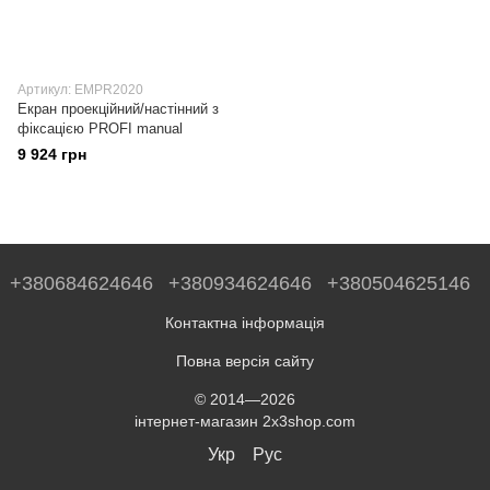
Артикул: EMPR2020
Екран проекційний/настінний з
фіксацією PROFI manual
9 924 грн
+380684624646
+380934624646
+380504625146
Контактна інформація
Повна версія сайту
© 2014—2026
інтернет-магазин 2x3shop.com
Укр
Рус