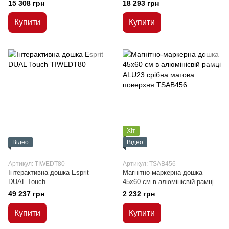
100x150/300 см
120x180/360 см
15 308 грн
18 293 грн
Купити
Купити
Хіт
Відео
Відео
Артикул: TIWEDT80
Артикул: TSAB456
Інтерактивна дошка Esprit
Магнітно-маркерна дошка
DUAL Touch
45x60 см в алюмінієвій рамці
ALU23 срібна матова поверхня
49 237 грн
2 232 грн
Купити
Купити