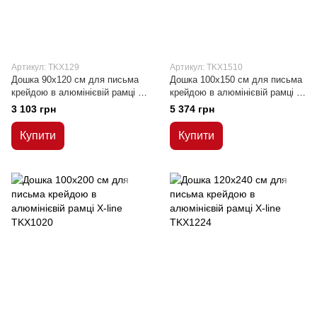
Артикул: TKX129
Артикул: TKX1510
Дошка 90x120 см для письма
Дошка 100x150 см для письма
крейдою в алюмінієвій рамці Х-
крейдою в алюмінієвій рамці Х-
line
line
3 103 грн
5 374 грн
Купити
Купити