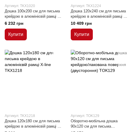
Артикул: TKX1020
Артикул: TKX1224
Дошка 100x200 см для письма
Дошка 120x240 см для письма
крейдою в алюмінієвій рамці Х-
крейдою в алюмінієвій рамці Х-
line
line
6 232 грн
10 409 грн
Купити
Купити
Артикул: TKX1218
Артикул: TOK129
Дошка 120x180 см для письма
Оборотно-мобільна дошка
крейдою в алюмінієвій рамці Х-
90x120 см для письма
line
крейдою/лакована поверхня