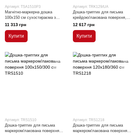
Артикул: TSA1510P3
Артикул: TRK129/UA
Магнітно-маркерна дошка
Дошка-триптих для письма
100x150 см сухостираєма з
крейдою/лакована поверхня, в
керамічною поверхнею в
алюмінієвій рамці C-line
11 313 грн
12 617 грн
алюмінієвій рамці ALU23
90х120/240 см
Купити
Купити
Артикул: TRS1510
Артикул: TRS1218
Дошка-триптих для письма
Дошка-триптих для письма
маркером/лакована поверхня
маркером/лакована поверхня