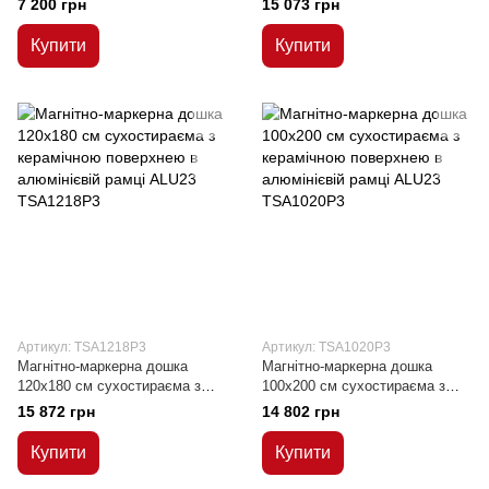
7 200 грн
15 073 грн
(двустороння)
Купити
Купити
Артикул: TSA1218P3
Артикул: TSA1020P3
Магнітно-маркерна дошка
Магнітно-маркерна дошка
120x180 см сухостираєма з
100x200 см сухостираєма з
керамічною поверхнею в
керамічною поверхнею в
15 872 грн
14 802 грн
алюмінієвій рамці ALU23
алюмінієвій рамці ALU23
Купити
Купити