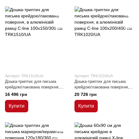
Артикул: TRK1510/UA
Артикул: TRK1020/UA
Дошка-триптих для письма
Дошка-триптих для письма
крейдою/лакована поверхня, в
крейдою/лакована поверхня, в
алюмінієвій рамці C-line
алюмінієвій рамці C-line
16 496 грн
20 726 грн
100х150/300 см
100х200/400 см
Купити
Купити