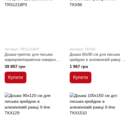
Артикул: TRS1218P3
Артикул: TKX96
Дошка-триптих для письма
Дошка 60x90 см для письма
маркером/керамічна поверхня
крейдою в алюмінієвій рамці Х-
120x180/360 см
line
39 857 грн
1 967 грн
Купити
Купити