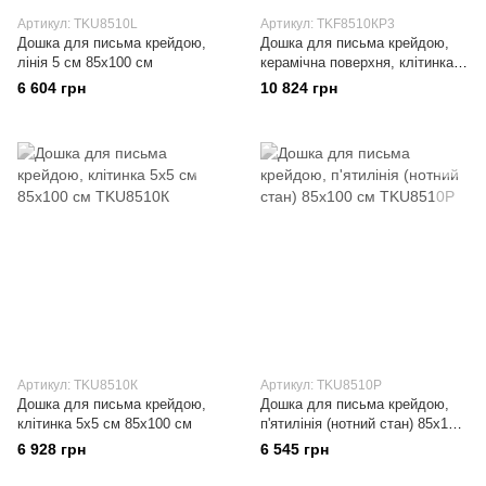
Артикул: TKU8510L
Артикул: TKF8510КP3
Дошка для письма крейдою,
Дошка для письма крейдою,
лінія 5 см 85х100 см
керамічна поверхня, клітинка
5х5 см 85х100 см
6 604 грн
10 824 грн
Артикул: TKU8510К
Артикул: TKU8510Р
Дошка для письма крейдою,
Дошка для письма крейдою,
клітинка 5х5 см 85х100 см
п'ятилінія (нотний стан) 85х100
см
6 928 грн
6 545 грн