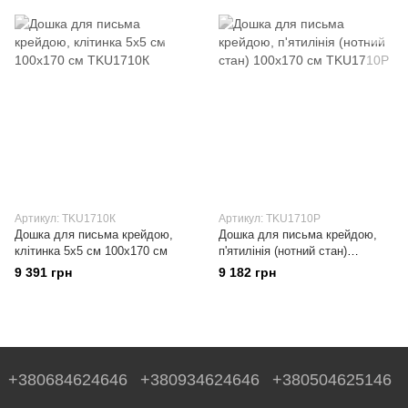
Артикул: TKU1710К
Артикул: TKU1710Р
Дошка для письма крейдою,
Дошка для письма крейдою,
клітинка 5х5 см 100х170 см
п'ятилінія (нотний стан)
100х170 см
9 391 грн
9 182 грн
+380684624646
+380934624646
+380504625146