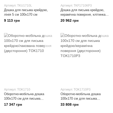
Артикул: TKU1710L
Артикул: TKF1710КP3
Дошка для письма крейдою,
Дошка для письма крейдою,
лінія 5 см 100х170 см
керамічна поверхня, клітинка
5х5 см 100х170 см
9 113 грн
20 962 грн
Артикул: TOK1710
Артикул: TOK1710P3
Оборотно-мобільна дошка
Оборотно-мобільна дошка
100x170 см для письма
100x170 см для письма
крейдою/лакована поверхня
крейдою/керамічна поверхня
17 347 грн
33 808 грн
(двустороння)
(двустороння)