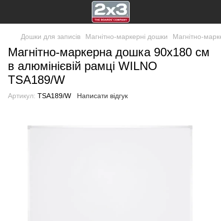
Дошки для записів
Магнітно-маркерні дошки
Магнітно-марк
Магнітно-маркерна дошка 90x180 см
в алюмінієвій рамці WILNO
TSA189/W
Артикул:
TSA189/W
Написати відгук