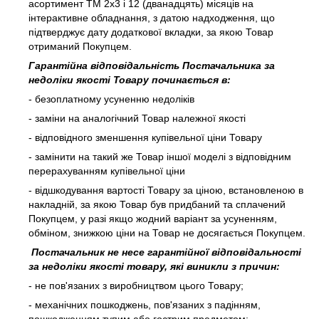
асортимент ТМ 2х3 і 12 (дванадцять) місяців на
інтерактивне обладнання, з датою надходження, що
підтверджує дату додаткової вкладки, за якою Товар
отриманий Покупцем.
Гарантійна відповідальність Постачальника за
недоліки якості Товару починається в:
- безоплатному усуненню недоліків
- заміни на аналогічний Товар належної якості
- відповідного зменшення купівельної ціни Товару
- замінити на такий же Товар іншої моделі з відповідним
перерахуванням купівельної ціни
- відшкодування вартості Товару за ціною, встановленою в
накладній, за якою Товар був придбаний та сплачений
Покупцем, у разі якщо жодний варіант за усуненням,
обміном, знижкою ціни на Товар не досягається Покупцем.
Постачальник не несе гарантійної відповідальності
за недоліки якості товару, які виникли з причин:
- не пов'язаних з виробництвом цього Товару;
- механічних пошкоджень, пов'язаних з падінням,