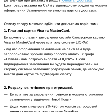
Детальніше про доставку в розділі
"Оплата і доставка"
Ціна товару вказана на Сайті у відповідному розділі на момент
оформлення Замовлення не включає вартість доставки.
Оплату товару можливо здійснити декількома варіантами:
1. Платіжні картки Visa та MasterCard.
Ви можете оплатити замовлення онлайн банківською картою
Visa та MasterCard через платіжну систему LIQPAY.
- під час оформлення замовлення на сайті вам буде
запропоновано зробити вибір способу оплати.
У графі
«Оплата» вам потрібно вибрати «LIQPAY».
Після
підтвердження замовлення ви будете переадресовані на
сторінку системи безпечних розрахунків банків, де необхідно
внести дані картки та підтвердити оплату.
2. Розрахунок готівкою при отриманні:
Ви платите за замовлення готівкою в момент отримання
замовлення у відділенні Нової Пошти.
Додатково сплачуєте 2% +20 грн комісія за грошовий
переказ через платіжну систему NovaPay.