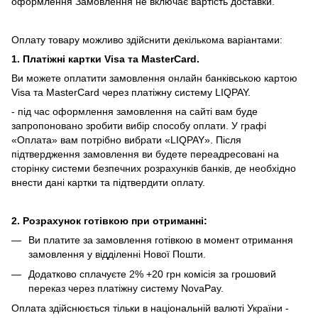
оформлення Замовлення не включає вартість доставки.
Оплату товару можливо здійснити декількома варіантами:
1. Платіжні картки Visa та MasterCard.
Ви можете оплатити замовлення онлайн банківською картою
Visa та MasterCard через платіжну систему LIQPAY.
- під час оформлення замовлення на сайті вам буде
запропоновано зробити вибір способу оплати.
У графі
«Оплата» вам потрібно вибрати «LIQPAY».
Після
підтвердження замовлення ви будете переадресовані на
сторінку системи безпечних розрахунків банків, де необхідно
внести дані картки та підтвердити оплату.
2. Розрахунок готівкою при отриманні:
Ви платите за замовлення готівкою в момент отримання
замовлення у відділенні Нової Пошти.
Додатково сплачуєте 2% +20 грн комісія за грошовий
переказ через платіжну систему NovaPay.
Оплата здійснюється тільки в національній валюті України -