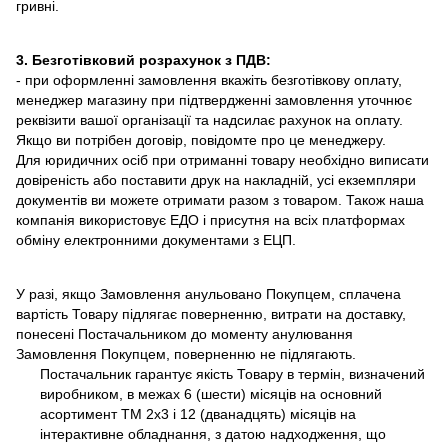
гривні.
3. Безготівковий розрахунок з ПДВ:
- при оформленні замовлення вкажіть безготівкову оплату,
менеджер магазину при підтвердженні замовлення уточнює
реквізити вашої організації та надсилає рахунок на оплату.
Якщо ви потрібен договір, повідомте про це менеджеру.
Для юридичних осіб при отриманні товару необхідно виписати
довіреність або поставити друк на накладній, усі екземпляри
документів ви можете отримати разом з товаром. Також наша
компанія використовує ЕДО і присутня на всіх платформах
обміну електронними документами з ЕЦП.
У разі, якщо Замовлення анульовано Покупцем, сплачена
вартість Товару підлягає поверненню, витрати на доставку,
понесені Постачальником до моменту анулювання
Замовлення Покупцем, поверненню не підлягають.
Постачальник гарантує якість Товару в термін, визначений
виробником, в межах 6 (шести) місяців на основний
асортимент ТМ 2х3 і 12 (дванадцять) місяців на
інтерактивне обладнання, з датою надходження, що