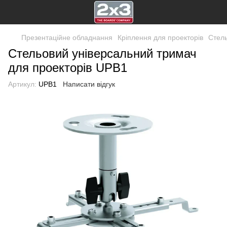
Презентаційне обладнання
Кріплення для проекторів
Стель
Стельовий універсальний тримач
для проекторів UPВ1
Артикул:
UPВ1
Написати відгук