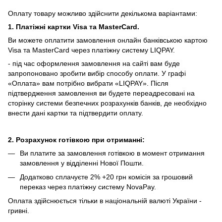
Оплату товару можливо здійснити декількома варіантами:
1. Платіжні картки Visa та MasterCard.
Ви можете оплатити замовлення онлайн банківською картою
Visa та MasterCard через платіжну систему LIQPAY.
- під час оформлення замовлення на сайті вам буде
запропоновано зробити вибір способу оплати.
У графі
«Оплата» вам потрібно вибрати «LIQPAY».
Після
підтвердження замовлення ви будете переадресовані на
сторінку системи безпечних розрахунків банків, де необхідно
внести дані картки та підтвердити оплату.
2. Розрахунок готівкою при отриманні:
Ви платите за замовлення готівкою в момент отримання
замовлення у відділенні Нової Пошти.
Додатково сплачуєте 2% +20 грн комісія за грошовий
переказ через платіжну систему NovaPay.
Оплата здійснюється тільки в національній валюті України -
гривні.