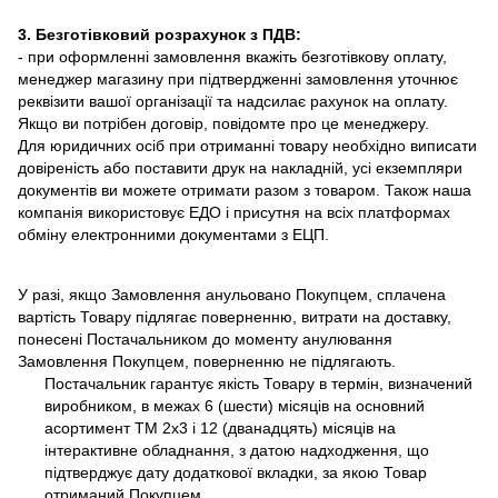
3. Безготівковий розрахунок з ПДВ:
- при оформленні замовлення вкажіть безготівкову оплату,
менеджер магазину при підтвердженні замовлення уточнює
реквізити вашої організації та надсилає рахунок на оплату.
Якщо ви потрібен договір, повідомте про це менеджеру.
Для юридичних осіб при отриманні товару необхідно виписати
довіреність або поставити друк на накладній, усі екземпляри
документів ви можете отримати разом з товаром. Також наша
компанія використовує ЕДО і присутня на всіх платформах
обміну електронними документами з ЕЦП.
У разі, якщо Замовлення анульовано Покупцем, сплачена
вартість Товару підлягає поверненню, витрати на доставку,
понесені Постачальником до моменту анулювання
Замовлення Покупцем, поверненню не підлягають.
Постачальник гарантує якість Товару в термін, визначений
виробником, в межах 6 (шести) місяців на основний
асортимент ТМ 2х3 і 12 (дванадцять) місяців на
інтерактивне обладнання, з датою надходження, що
підтверджує дату додаткової вкладки, за якою Товар
отриманий Покупцем.