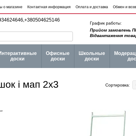
ы о магазине
Контактная информация
Оплата и доставка
Обмен и воз
 товаров
Блог
934624646,
+380504625146
График работы:
Прийом замовлень ПН -
Відвантаження товару 
Интерактивные
Офисные
Школьные
Модера
доски
доски
доски
дос
шок і мап 2х3
Сортировка: