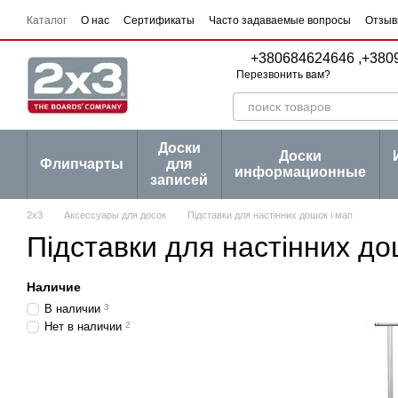
Перейти к основному контенту
Каталог
О нас
Сертификаты
Часто задаваемые вопросы
Отзыв
Пользовательское соглашение
Договор публичной оферты
Серии
+380684624646 ,
+380
Перезвонить вам?
Доски
Доски
Флипчарты
для
информационные
записей
2х3
Аксессуары для досок
Підставки для настінних дошок і мап
Підставки для настінних до
Наличие
В наличии
3
Нет в наличии
2