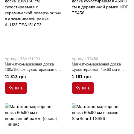
Артикул: TSA1510P3
Артикул: TS456
Магнитно-маркерная доска
Магнитно-маркерная доска
100x150 см сухостираемая с
сухостираемая 45x60 см в
керамической поверхностью в
деревянной рамке MDF
11 313 грн
1 181 грн
алюминиевой рамке ALU23
Купить
Купить