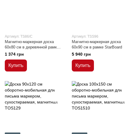
Артикул: TS86/C
Артикул: TSS96
Магнитно-маркерная доска
Магнитно-маркерная доска
60х80 см в деревянной рамке
60х90 см в рамке StarBoard
(сосна)
1 374 грн
5 940 грн
Купить
Купить