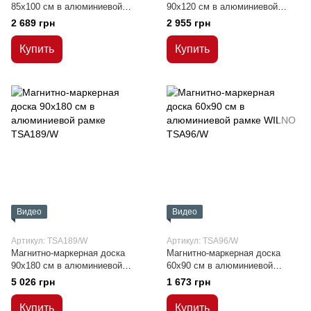
85x100 см в алюминиевой
90x120 см в алюминиевой
рамке WILNO
рамке WILNO
2 689 грн
2 955 грн
Купить
Купить
Видео
Видео
Артикул: TSA189/W
Артикул: TSA96/W
Магнитно-маркерная доска
Магнитно-маркерная доска
90x180 см в алюминиевой
60x90 см в алюминиевой
рамке
рамке WILNO
5 026 грн
1 673 грн
Купить
Купить