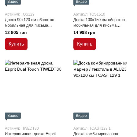
Видео
Видео
Артикул: TOS129
Артикул: TOS1510
Доска 90x120 см оборотно-
Доска 100x150 см оборотно-
мобильная для письма
мобильная для письма
маркером, сухостираемая,
маркером, сухостираемая,
12 805 грн
14 998 грн
магнитная
магнитная
Купить
Купить
Видео
Видео
Артикул: TIWEDT80
Артикул: TCAST129 1
Интерактивная доска Esprit
Доска комбинированная