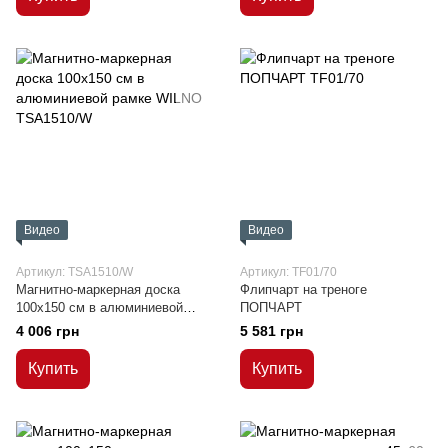
Видео
Видео
Артикул: TSA1510/W
Артикул: TF01/70
Магнитно-маркерная доска
Флипчарт на треноге
100x150 см в алюминиевой
ПОПЧАРТ
рамке WILNO
4 006 грн
5 581 грн
Купить
Купить