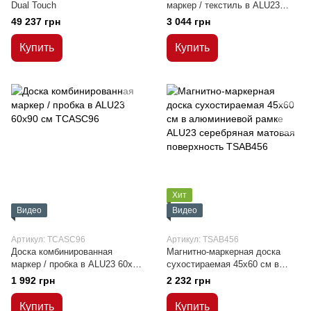
Dual Touch
маркер / текстиль в ALU23
90х120 см
49 237 грн
3 044 грн
Купить
Купить
Хит
Видео
Видео
Артикул: TCASC96
Артикул: TSAB456
Доска комбинированная
Магнитно-маркерная доска
маркер / пробка в ALU23 60х90
сухостираемая 45x60 см в
см
алюминиевой рамке ALU23
1 992 грн
2 232 грн
серебряная матовая
поверхность
Купить
Купить