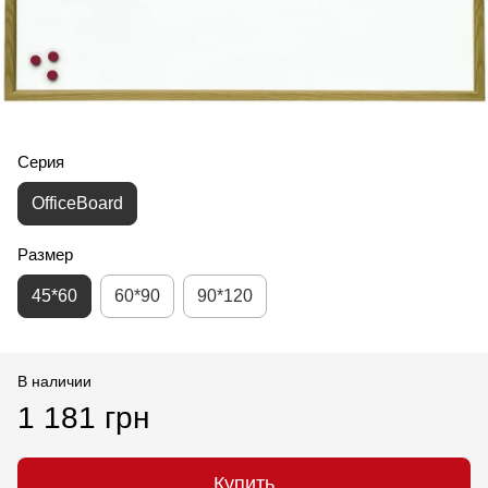
Серия
OfficeBoard
Размер
45*60
60*90
90*120
В наличии
1 181 грн
Купить