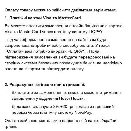
Оплату товару можливо здійснити декількома варіантами:
1. Платіжні картки Visa та MasterCard.
Ви можете оплатити замовлення онлайн банківською картою
Visa та MasterCard через платіжну систему LIQPAY.
- під час оформлення замовлення на сайті вам буде
запропоновано зробити вибір способу оплати.
У графі
«Оплата» вам потрібно вибрати «LIQPAY».
Після
підтвердження замовлення ви будете переадресовані на
сторінку системи безпечних розрахунків банків, де необхідно
внести дані картки та підтвердити оплату.
2. Розрахунок готівкою при отриманні:
Ви платите за замовлення готівкою в момент отримання
замовлення у відділенні Нової Пошти.
Додатково сплачуєте 2% +20 грн комісія за грошовий
переказ через платіжну систему NovaPay.
Оплата здійснюється тільки в національній валюті України -
гривні.