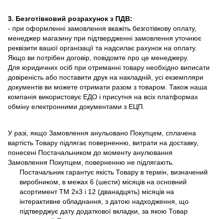
3. Безготівковий розрахунок з ПДВ:
- при оформленні замовлення вкажіть безготівкову оплату,
менеджер магазину при підтвердженні замовлення уточнює
реквізити вашої організації та надсилає рахунок на оплату.
Якщо ви потрібен договір, повідомте про це менеджеру.
Для юридичних осіб при отриманні товару необхідно виписати
довіреність або поставити друк на накладній, усі екземпляри
документів ви можете отримати разом з товаром. Також наша
компанія використовує ЕДО і присутня на всіх платформах
обміну електронними документами з ЕЦП.
У разі, якщо Замовлення анульовано Покупцем, сплачена
вартість Товару підлягає поверненню, витрати на доставку,
понесені Постачальником до моменту анулювання
Замовлення Покупцем, поверненню не підлягають.
Постачальник гарантує якість Товару в термін, визначений
виробником, в межах 6 (шести) місяців на основний
асортимент ТМ 2х3 і 12 (дванадцять) місяців на
інтерактивне обладнання, з датою надходження, що
підтверджує дату додаткової вкладки, за якою Товар