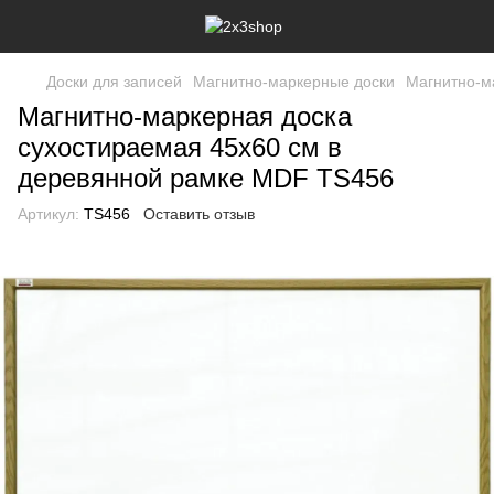
Доски для записей
Магнитно-маркерные доски
Магнитно-м
Магнитно-маркерная доска
сухостираемая 45x60 см в
деревянной рамке MDF TS456
Артикул:
TS456
Оставить отзыв