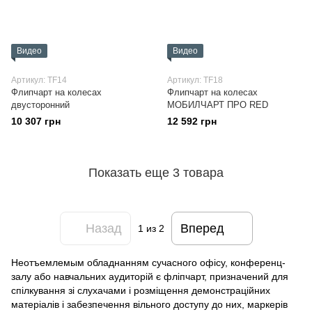
Видео
Видео
Артикул: TF14
Артикул: TF18
Флипчарт на колесах
Флипчарт на колесах
двусторонний
МОБИЛЧАРТ ПРО RED
10 307 грн
12 592 грн
Показать еще 3 товара
Назад
Вперед
1
из 2
Неотъемлемым обладнанням сучасного офісу, конференц-
залу або навчальних аудиторій є фліпчарт, призначений для
спілкування зі слухачами і розміщення демонстраційних
матеріалів і забезпечення вільного доступу до них, маркерів