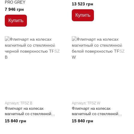
PRO GREY
13 523 грн
7 946 грн
Купить
Купить
Артикул: TFSZ В
Артикул: TFSZ W
Флипчарт на колесах
Флипчарт на колесах
магнитный со стеклянной
магнитный со стеклянной
черной поверхностью
белой поверхностью
15 840 грн
15 840 грн