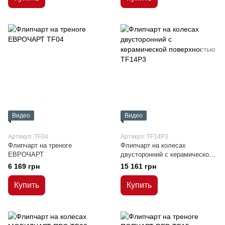
Видео
Видео
Артикул: TF04
Артикул: TF14P3
Флипчарт на треноге
Флипчарт на колесах
ЕВРОЧАРТ
двусторонний с керамической
поверхностью
6 169 грн
15 161 грн
Купить
Купить