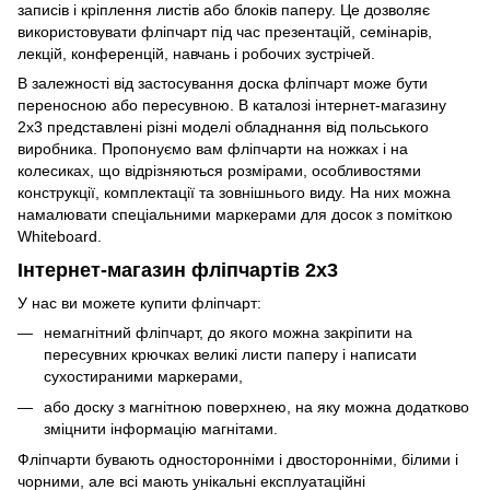
записів і кріплення листів або блоків паперу. Це дозволяє
використовувати фліпчарт під час презентацій, семінарів,
лекцій, конференцій, навчань і робочих зустрічей.
В залежності від застосування доска фліпчарт може бути
переносною або пересувною. В каталозі інтернет-магазину
2х3 представлені різні моделі обладнання від польського
виробника. Пропонуємо вам фліпчарти на ножках і на
колесиках, що відрізняються розмірами, особливостями
конструкції, комплектації та зовнішнього виду. На них можна
намалювати спеціальними маркерами для досок з поміткою
Whiteboard.
Інтернет-магазин фліпчартів 2х3
У нас ви можете купити фліпчарт:
немагнітний фліпчарт, до якого можна закріпити на
пересувних крючках великі листи паперу і написати
сухостираними маркерами,
або доску з магнітною поверхнею, на яку можна додатково
зміцнити інформацію магнітами.
Фліпчарти бувають односторонніми і двосторонніми, білими і
чорними, але всі мають унікальні експлуатаційні