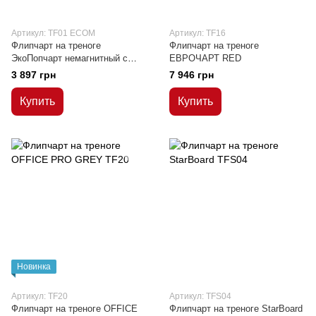
Артикул: TF01 ECOM
Артикул: TF16
Флипчарт на треноге
Флипчарт на треноге
ЭкоПопчарт немагнитный с
ЕВРОЧАРТ RED
меламиновой поверхностью
3 897 грн
7 946 грн
Купить
Купить
Новинка
Артикул: TF20
Артикул: TFS04
Флипчарт на треноге OFFICE
Флипчарт на треноге StarBoard