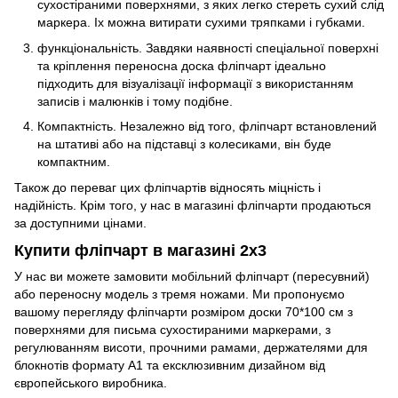
сухостіраними поверхнями, з яких легко стереть сухий слід
маркера. Іх можна витирати сухими тряпками і губками.
функціональність. Завдяки наявності спеціальної поверхні
та кріплення переносна доска фліпчарт ідеально
підходить для візуалізації інформації з використанням
записів і малюнків і тому подібне.
Компактність. Незалежно від того, фліпчарт встановлений
на штативі або на підставці з колесиками, він буде
компактним.
Також до переваг цих фліпчартів відносять міцність і
надійність. Крім того, у нас в магазині фліпчарти продаються
за доступними цінами.
Купити фліпчарт в магазині 2х3
У нас ви можете замовити мобільний фліпчарт (пересувний)
або переносну модель з тремя ножами. Ми пропонуємо
вашому перегляду фліпчарти розміром доски 70*100 см з
поверхнями для письма сухостираними маркерами, з
регулюванням висоти, прочними рамами, держателями для
блокнотів формату А1 та ексклюзивним дизайном від
європейського виробника.