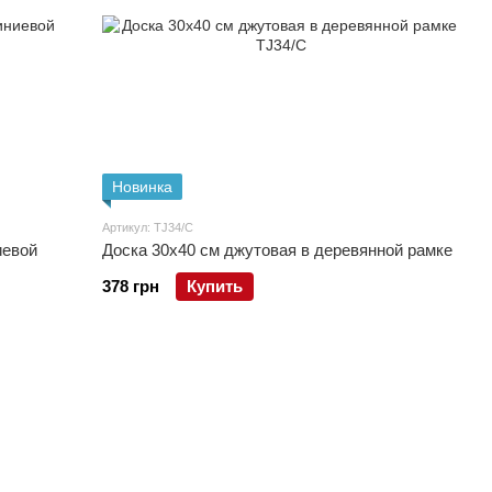
Новинка
Артикул: TJ34/C
иевой
Доска 30x40 см джутовая в деревянной рамке
378 грн
Купить