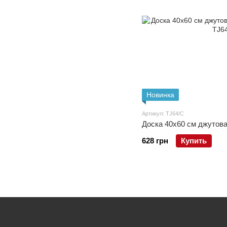
Новинка
Артикул: TJ64/C
Доска 40x60 см джутова
628 грн
Купить