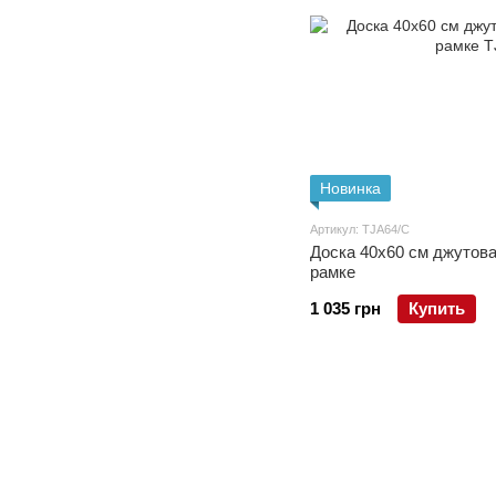
Новинка
Артикул: TJA64/C
Доска 40x60 см джутов
рамке
1 035 грн
Купить