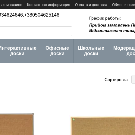
ы о магазине
Контактная информация
Оплата и доставка
Обмен и воз
 товаров
Блог
934624646,
+380504625146
График работы:
Прийом замовлень ПН -
Відвантаження товару 
Интерактивные
Офисные
Школьные
Модера
доски
доски
доски
дос
Сортировка: