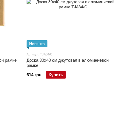
Новинка
Артикул: TJA34/C
ой рамке
Доска 30x40 см джутовая в алюминиевой
рамке
614 грн
Купить