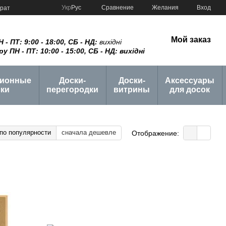
Сравнение
Укр
Рус
Желания
Вход
врат
Мой заказ
 ПТ: 9:00 - 18:00, СБ - НД:
вихідні
ПН - ПТ: 10:00 - 15:00, СБ - НД: вихідні
ционные
Доски-
Доски-
Аксессуары
ки
перегородки
витрины
для досок
по популярности
сначала дешевле
Отображение: