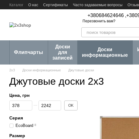
Перейти к основному контенту
Каталог
О нас
Сертификаты
Часто задаваемые вопросы
Отзыв
Пользовательское соглашение
Договор публичной оферты
Серии
+380684624646 ,
+380
Перезвонить вам?
Доски
Доски
Флипчарты
для
информационные
записей
2х3
Доски информационные
Джутовые доски
Джутовые доски 2х3
Цена, грн
От Цена, грн
До Цена, грн
OK
Серия
EcoBoard
8
Размер