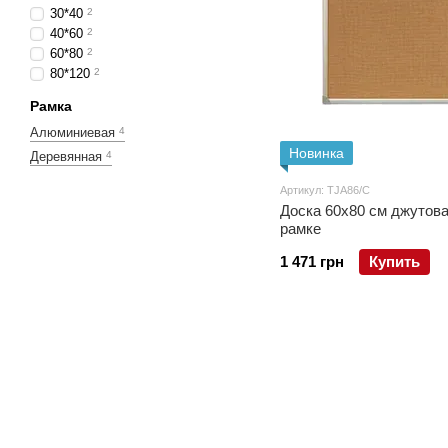
30*40
2
40*60
2
60*80
2
80*120
2
Рамка
Алюминиевая
4
Новинка
Деревянная
4
Артикул: TJA86/C
Доска 60x80 см джутов
рамке
1 471 грн
Купить