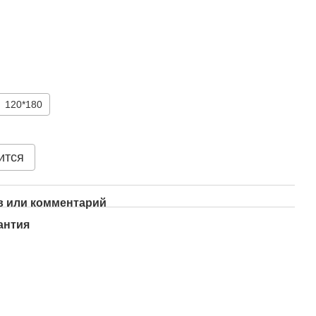
120*180
ится
 или комментарий
антия