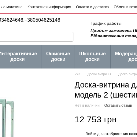
ы о магазине
Контактная информация
Оплата и доставка
Обмен и воз
 товаров
Блог
934624646,
+380504625146
График работы:
Прийом замовлень ПН -
Відвантаження товару 
Интерактивные
Офисные
Школьные
Модера
доски
доски
доски
дос
2х3
Доски-витрины
Доска-витри
Доска-витрина д
модель 2 (шести
Нет в наличии
Оставить отзыв
12 753 грн
Войти
для отображения нако
%