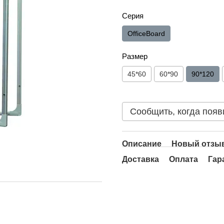
Серия
OfficeBoard
Размер
45*60
60*90
90*120
Сообщить, когда появ
Описание
Новый отзыв
Доставка
Оплата
Гар