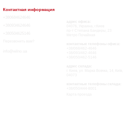
Контактная информация
+380684624646
адрес офиса:
+380934624646
04076, Украина, г.Киев
пр-т Степана Бандеры, 23
+380504625146
Метро Почайная
Перезвонить вам?
контактные телефоны офиса:
+38/068/462-4646
info@wilno.ua
+38/093/462-4646
+38/050/462-5146
адрес склада:
г. Киев, ул. Марка Вовчка, 14, Київ,
04073
контактные телефоны склада:
+38/050/444-8001
Карта проезда