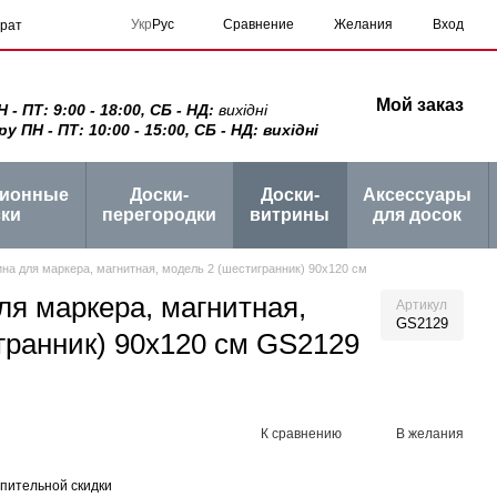
Сравнение
Укр
Рус
Желания
Вход
врат
Мой заказ
 ПТ: 9:00 - 18:00, СБ - НД:
вихідні
ПН - ПТ: 10:00 - 15:00, СБ - НД: вихідні
ционные
Доски-
Доски-
Аксессуары
ки
перегородки
витрины
для досок
на для маркера, магнитная, модель 2 (шестигранник) 90х120 см
ля маркера, магнитная,
Артикул
GS2129
гранник) 90х120 см GS2129
К сравнению
В желания
пительной скидки