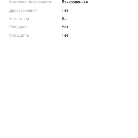
Материал поверхности
Лакированная
Двухсторонняя
Нет
Магнитная
Да
Складная
Нет
Коліщатка
Нет