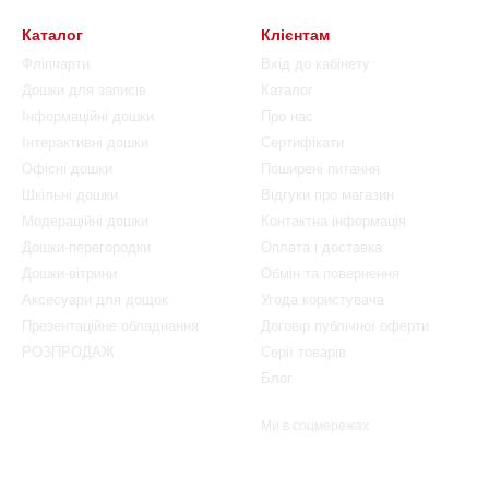
Каталог
Клієнтам
Фліпчарти
Вхід до кабінету
Дошки для записів
Каталог
Інформаційні дошки
Про нас
Інтерактивні дошки
Сертифікати
Офісні дошки
Поширені питання
Шкільні дошки
Відгуки про магазин
Модераційні дошки
Контактна інформація
Дошки-перегородки
Оплата і доставка
Дошки-вітрини
Обмін та повернення
Аксесуари для дощок
Угода користувача
Презентаційне обладнання
Договір публічної оферти
РОЗПРОДАЖ
Серії товарів
Блог
Ми в соцмережах