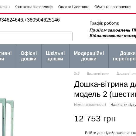
агазин
Контактна інформація
Оплата і доставка
Обмін та повернення
934624646,
+380504625146
Графік роботи:
Прийом замовлень ПН -
Відвантаження товару 
тивні
Офісні
Шкільні
Модераційні
Дошки
ки
дошки
дошки
дошки
перегоро
2х3
Дошки-вітрини
Дошка-вітри
Дошка-вітрина дл
модель 2 (шести
Немає в наявності
Написати відгу
12 753 грн
Ввійти
для відображення нак
%