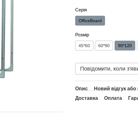
Серія
OfficeBoard
Розмір
45*60
60*90
90*120
Повідомити, коли з'яв
Опис
Новий відгук або
Доставка
Оплата
Гар