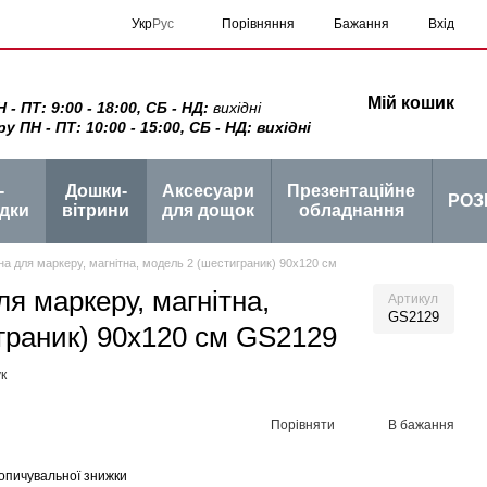
Порівняння
Укр
Рус
Бажання
Вхід
Мій кошик
 ПТ: 9:00 - 18:00, СБ - НД:
вихідні
ПН - ПТ: 10:00 - 15:00, СБ - НД: вихідні
-
Дошки-
Аксесуари
Презентаційне
РОЗ
дки
вітрини
для дощок
обладнання
на для маркеру, магнітна, модель 2 (шестиграник) 90х120 см
я маркеру, магнітна,
Артикул
GS2129
граник) 90х120 см GS2129
к
Порівняти
В бажання
опичувальної знижки