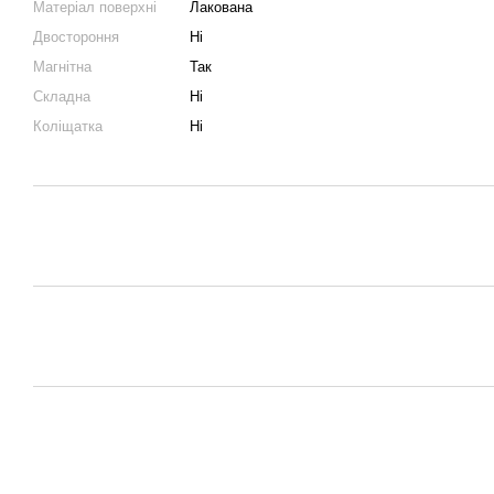
Матеріал поверхні
Лакована
Двостороння
Ні
Магнітна
Так
Складна
Ні
Коліщатка
Ні