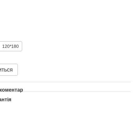
120*180
иться
 коментар
антія