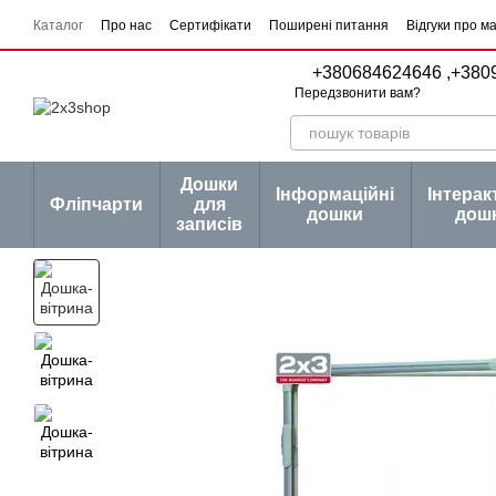
Перейти до основного контенту
Каталог
Про нас
Сертифікати
Поширені питання
Відгуки про м
Угода користувача
Договір публічної оферти
Серії товарів
Блог
+380684624646 ,
+380
Передзвонити вам?
Дошки
Інформаційні
Інтерак
Фліпчарти
для
дошки
дош
записів