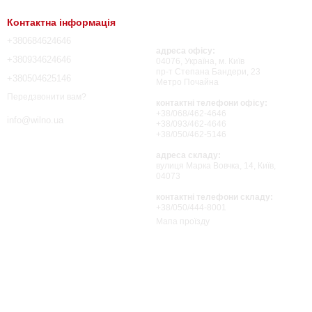
Контактна інформація
+380684624646
адреса офісу:
+380934624646
04076, Україна, м. Київ
пр-т Степана Бандери, 23
+380504625146
Метро Почайна
Передзвонити вам?
контактні телефони офісу:
+38/068/462-4646
info@wilno.ua
+38/093/462-4646
+38/050/462-5146
адреса складу:
вулиця Марка Вовчка, 14, Київ,
04073
контактні телефони складу:
+38/050/444-8001
Мапа проїзду