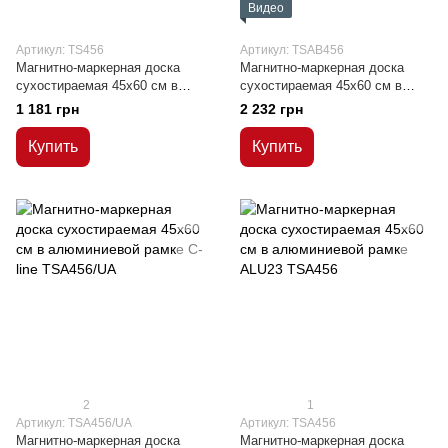
Видео
Артикул: TS456
Артикул: TSAB456
Магнитно-маркерная доска
Магнитно-маркерная доска
сухостираемая 45x60 см в
сухостираемая 45x60 см в
деревянной рамке MDF
алюминиевой рамке ALU23
1 181 грн
2 232 грн
серебряная матовая
поверхность
Купить
Купить
2
1
Артикул: TSA456/UA
Артикул: TSA456
Магнитно-маркерная доска
Магнитно-маркерная доска