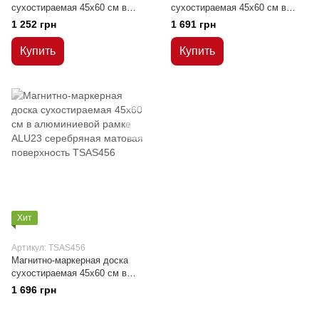
сухостираемая 45x60 см в
сухостираемая 45x60 см в
алюминиевой рамке C-line
алюминиевой рамке ALU23
1 252 грн
1 691 грн
Купить
Купить
Хит
Артикул: TSAS456
Магнитно-маркерная доска
сухостираемая 45x60 см в
алюминиевой рамке ALU23
1 696 грн
серебряная матовая
поверхность