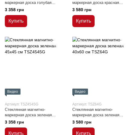
маркерная доска голубая
маркерная доска красная
45x45 см
40x60 см
3 358 грн
3 580 грн
Купить
Купить
Видео
Видео
Артикул: TSZ4545G
Артикул: TSZ64G
Стеклянная магнитно-
Стеклянная магнитно-
маркерная доска зеленая
маркерная доска зеленая
45x45 см
40x60 см
3 358 грн
3 580 грн
Купить
Купить