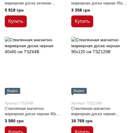
маркерная доска зеленая
маркерная доска черная 45x45
60x80 см
см
5 918 грн
3 358 грн
Купить
Купить
Видео
Видео
Артикул: TSZ64B
Артикул: TSZ129B
Стеклянная магнитно-
Стеклянная магнитно-
маркерная доска черная 40x60
маркерная доска черная
см
90x120 см
3 580 грн
16 769 грн
Купить
Купить