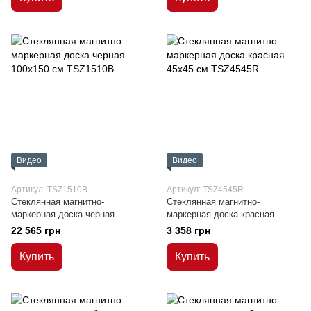
Видео
Видео
Артикул: TSZ1510B
Артикул: TSZ4545R
Стеклянная магнитно-
Стеклянная магнитно-
маркерная доска черная
маркерная доска красная
100x150 см
45x45 см
22 565 грн
3 358 грн
Купить
Купить