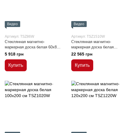
Видео
Видео
Артикул: TSZ86W
Артикул: TSZ1510W
Стеклянная магнитно-
Стеклянная магнитно-
маркерная доска белая 60x80
маркерная доска белая
см
100x150 см
5 918 грн
22 565 грн
Купить
Купить