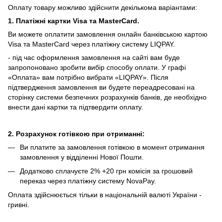
Оплату товару можливо здійснити декількома варіантами:
1. Платіжні картки Visa та MasterCard.
Ви можете оплатити замовлення онлайн банківською картою
Visa та MasterCard через платіжну систему LIQPAY.
- під час оформлення замовлення на сайті вам буде
запропоновано зробити вибір способу оплати.
У графі
«Оплата» вам потрібно вибрати «LIQPAY».
Після
підтвердження замовлення ви будете переадресовані на
сторінку системи безпечних розрахунків банків, де необхідно
внести дані картки та підтвердити оплату.
2. Розрахунок готівкою при отриманні:
Ви платите за замовлення готівкою в момент отримання
замовлення у відділенні Нової Пошти.
Додатково сплачуєте 2% +20 грн комісія за грошовий
переказ через платіжну систему NovaPay.
Оплата здійснюється тільки в національній валюті України -
гривні.