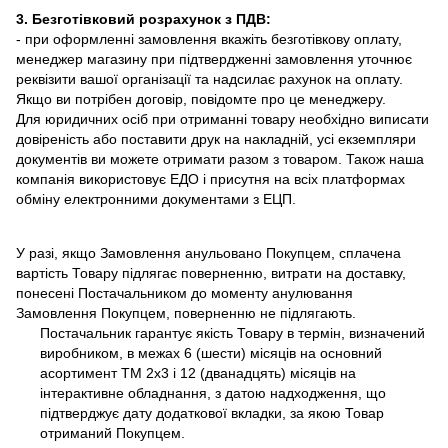
3. Безготівковий розрахунок з ПДВ:
- при оформленні замовлення вкажіть безготівкову оплату,
менеджер магазину при підтвердженні замовлення уточнює
реквізити вашої організації та надсилає рахунок на оплату.
Якщо ви потрібен договір, повідомте про це менеджеру.
Для юридичних осіб при отриманні товару необхідно виписати
довіреність або поставити друк на накладній, усі екземпляри
документів ви можете отримати разом з товаром. Також наша
компанія використовує ЕДО і присутня на всіх платформах
обміну електронними документами з ЕЦП.
У разі, якщо Замовлення анульовано Покупцем, сплачена
вартість Товару підлягає поверненню, витрати на доставку,
понесені Постачальником до моменту анулювання
Замовлення Покупцем, поверненню не підлягають.
Постачальник гарантує якість Товару в термін, визначений
виробником, в межах 6 (шести) місяців на основний
асортимент ТМ 2х3 і 12 (дванадцять) місяців на
інтерактивне обладнання, з датою надходження, що
підтверджує дату додаткової вкладки, за якою Товар
отриманий Покупцем.