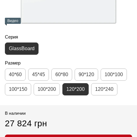
Видео
Серия
GlassBoard
Размер
40*60
45*45
60*80
90*120
100*100
100*150
100*200
120*200
120*240
В наличии
27 824 грн