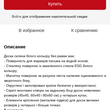
Купить
Войти
для отображения накопительной скидки
%
В избранное
К сравнению
Описание
Доска скляна білого кольору без рамки має:
- Поверхність для маркерів письма на водній основі;
- Стекляну поверхню із закаленного стекла ESG білого
кольору;
- Магнітну поверхню за рахунок листа наличия оцинкованого із
зворотного боку;
- Округлені і заполіровані країни безпечні у використанні;
- Скриті монтажні отвори на задньому боці досок невеликих
розмірів (45х45, 60х40 і 80х60 см) у чотирьох кутах;
- Елементи кріплення (металеві підвіси) для досок великих
розмірів у чотирьох і більше точках;
В комплекті: