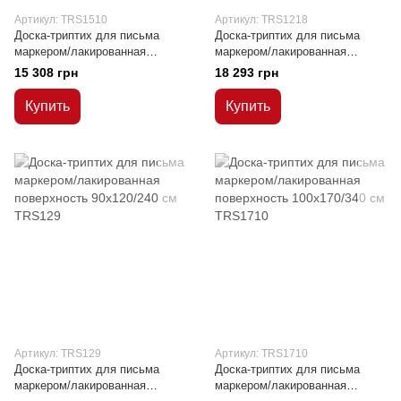
Артикул: TRS1510
Артикул: TRS1218
Доска-триптих для письма
Доска-триптих для письма
маркером/лакированная
маркером/лакированная
поверхность 100x150/300 см
поверхность 120x180/360 см
15 308 грн
18 293 грн
Купить
Купить
Артикул: TRS129
Артикул: TRS1710
Доска-триптих для письма
Доска-триптих для письма
маркером/лакированная
маркером/лакированная