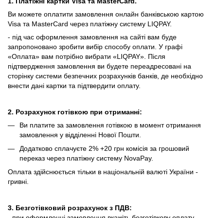
1. Платіжні картки Visa та MasterCard.
Ви можете оплатити замовлення онлайн банківською картою
Visa та MasterCard через платіжну систему LIQPAY.
- під час оформлення замовлення на сайті вам буде
запропоновано зробити вибір способу оплати.
У графі
«Оплата» вам потрібно вибрати «LIQPAY».
Після
підтвердження замовлення ви будете переадресовані на
сторінку системи безпечних розрахунків банків, де необхідно
внести дані картки та підтвердити оплату.
2. Розрахунок готівкою при отриманні:
Ви платите за замовлення готівкою в момент отримання
замовлення у відділенні Нової Пошти.
Додатково сплачуєте 2% +20 грн комісія за грошовий
переказ через платіжну систему NovaPay.
Оплата здійснюється тільки в національній валюті України -
гривні.
3. Безготівковий розрахунок з ПДВ:
- при оформленні замовлення вкажіть безготівкову оплату,