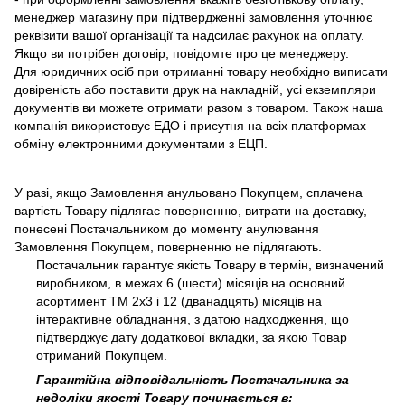
менеджер магазину при підтвердженні замовлення уточнює
реквізити вашої організації та надсилає рахунок на оплату.
Якщо ви потрібен договір, повідомте про це менеджеру.
Для юридичних осіб при отриманні товару необхідно виписати
довіреність або поставити друк на накладній, усі екземпляри
документів ви можете отримати разом з товаром. Також наша
компанія використовує ЕДО і присутня на всіх платформах
обміну електронними документами з ЕЦП.
У разі, якщо Замовлення анульовано Покупцем, сплачена
вартість Товару підлягає поверненню, витрати на доставку,
понесені Постачальником до моменту анулювання
Замовлення Покупцем, поверненню не підлягають.
Постачальник гарантує якість Товару в термін, визначений
виробником, в межах 6 (шести) місяців на основний
асортимент ТМ 2х3 і 12 (дванадцять) місяців на
інтерактивне обладнання, з датою надходження, що
підтверджує дату додаткової вкладки, за якою Товар
отриманий Покупцем.
Гарантійна відповідальність Постачальника за
недоліки якості Товару починається в: