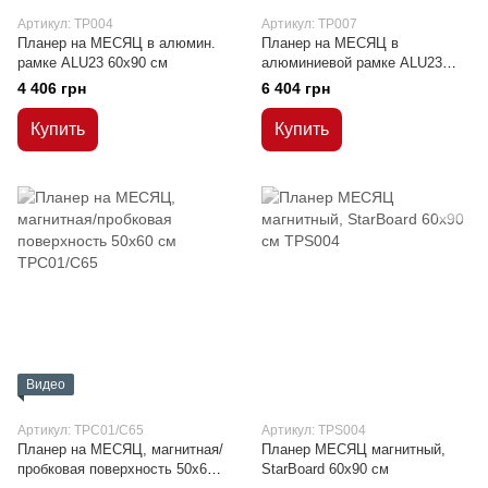
Артикул: TP004
Артикул: TP007
Планер на МЕСЯЦ в алюмин.
Планер на МЕСЯЦ в
рамке ALU23 60х90 см
алюминиевой рамке ALU23
90х120 см
4 406 грн
6 404 грн
Купить
Купить
Видео
Артикул: TPC01/C65
Артикул: TPS004
Планер на МЕСЯЦ, магнитная/
Планер МЕСЯЦ магнитный,
пробковая поверхность 50х60
StarBoard 60х90 см