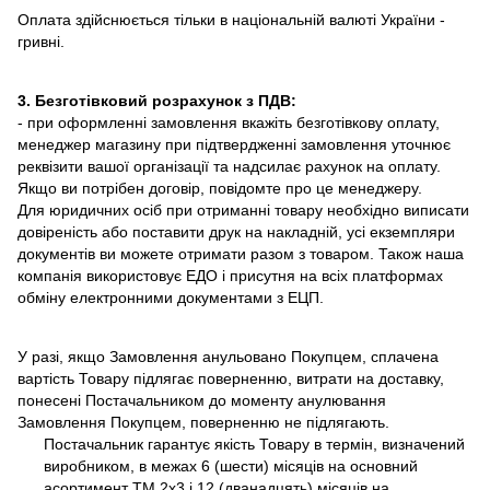
Оплата здійснюється тільки в національній валюті України -
гривні.
3. Безготівковий розрахунок з ПДВ:
- при оформленні замовлення вкажіть безготівкову оплату,
менеджер магазину при підтвердженні замовлення уточнює
реквізити вашої організації та надсилає рахунок на оплату.
Якщо ви потрібен договір, повідомте про це менеджеру.
Для юридичних осіб при отриманні товару необхідно виписати
довіреність або поставити друк на накладній, усі екземпляри
документів ви можете отримати разом з товаром. Також наша
компанія використовує ЕДО і присутня на всіх платформах
обміну електронними документами з ЕЦП.
У разі, якщо Замовлення анульовано Покупцем, сплачена
вартість Товару підлягає поверненню, витрати на доставку,
понесені Постачальником до моменту анулювання
Замовлення Покупцем, поверненню не підлягають.
Постачальник гарантує якість Товару в термін, визначений
виробником, в межах 6 (шести) місяців на основний
асортимент ТМ 2х3 і 12 (дванадцять) місяців на