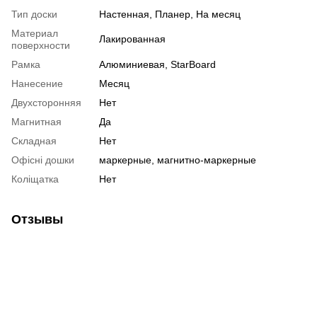
Тип доски
Настенная, Планер, На месяц
Материал
Лакированная
поверхности
Рамка
Алюминиевая, StarBoard
Нанесение
Месяц
Двухсторонняя
Нет
Магнитная
Да
Складная
Нет
Офісні дошки
маркерные, магнитно-маркерные
Коліщатка
Нет
Отзывы