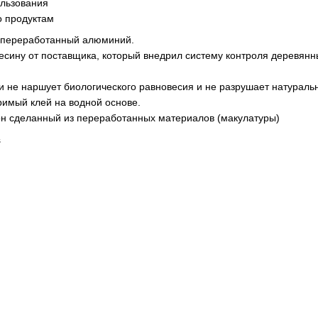
ользования
о продуктам
 переработанный алюминий.
есину от поставщика, который внедрил систему контроля деревянн
и не наршует биологического равновесия и не разрушает натураль
римый клей на водной основе.
он сделанный из переработанных материалов (макулатуры)
s