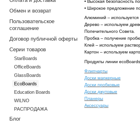
Оплата и доставка
• Высокая безопасность п
• Широкое предложение п
Обмен и возврат
Алюминий – используется
Пользовательское
Дерево – используем древ
соглашение
Попечительного Совета.
Пробка – получение пробк
Договор публичной оферты
Клей – используем раство
Серии товаров
Картон – используем карт
StarBoards
Продукты линии ecoBoard
OfficeBoards
Флипчарты
GlassBoards
Доски маркерные
EcoBoards
Доски пробковые
Доски джутовые
Education Boards
Планеры
WILNO
Аксессуары
РАСПРОДАЖА
Блог