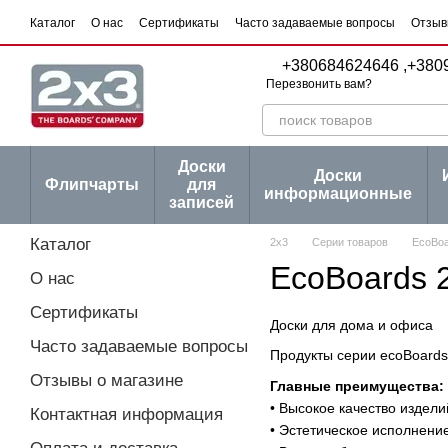
Перейти к основному контенту
Каталог
О нас
Сертификаты
Часто задаваемые вопросы
Отзыв
Пользовательское соглашение
Договор публичной оферты
Серии
+380684624646 ,
+380
Перезвонить вам?
Доски
Доски
Флипчарты
для
информационные
записей
Каталог
2х3
Серии товаров
EcoBoa
EcoBoards 
О нас
Сертификаты
Доски для дома и офиса
Часто задаваемые вопросы
Продукты серии ecoBoards
Отзывы о магазине
Главные преимущества:
• Высокое качество издели
Контактная информация
• Эстетическое исполнени