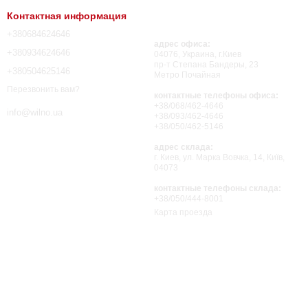
Контактная информация
+380684624646
адрес офиса:
+380934624646
04076, Украина, г.Киев
пр-т Степана Бандеры, 23
+380504625146
Метро Почайная
Перезвонить вам?
контактные телефоны офиса:
+38/068/462-4646
info@wilno.ua
+38/093/462-4646
+38/050/462-5146
адрес склада:
г. Киев, ул. Марка Вовчка, 14, Київ,
04073
контактные телефоны склада:
+38/050/444-8001
Карта проезда