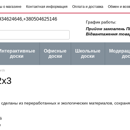
ы о магазине
Контактная информация
Оплата и доставка
Обмен и воз
 товаров
Блог
934624646,
+380504625146
График работы:
Прийом замовлень ПН -
Відвантаження товару 
Интерактивные
Офисные
Школьные
Модера
доски
доски
доски
дос
rds
2х3
 сделаны из переработанных и экологических материалов, сохраня
й
е