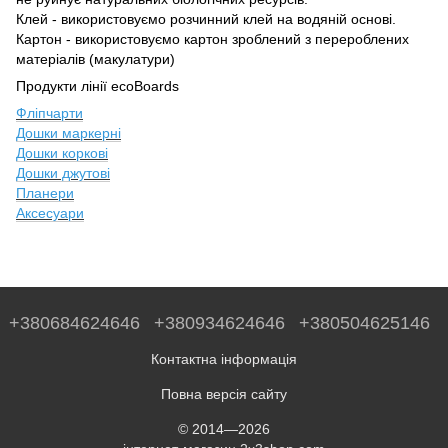
Клей - використовуємо розчинний клей на водяній основі.
Картон - використовуємо картон зроблений з перероблених
матеріалів (макулатури)
Продукти лінії ecoBoards
Фліпчарти
Дошки маркерні
Дошки коркові
Дошки джутові
Планери
Аксесуари
+380684624646
+380934624646
+380504625146
Контактна інформація
Повна версія сайту
© 2014—2026