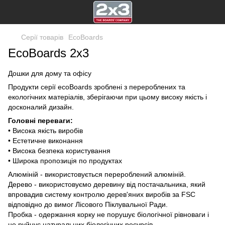
Серії товарів
EcoBoards
EcoBoards 2х3
Дошки для дому та офісу
Продукти серії ecoBoards зроблені з перероблених та
екологічних матеріалів, зберігаючи при цьому високу якість і
досконалий дизайн.
Головні переваги:
• Висока якість виробів
• Естетичне виконання
• Висока безпека користування
• Широка пропозиція по продуктах
Алюміній - використовується перероблений алюміній.
Дерево - використовуємо деревину від постачальника, який
впровадив систему контролю дерев'яних виробів за FSC
відповідно до вимог Лісового Піклувальної Ради.
Пробка - одержання корку не порушує біологічної рівноваги і
не руйнує натуральних біологічних ресурсів.