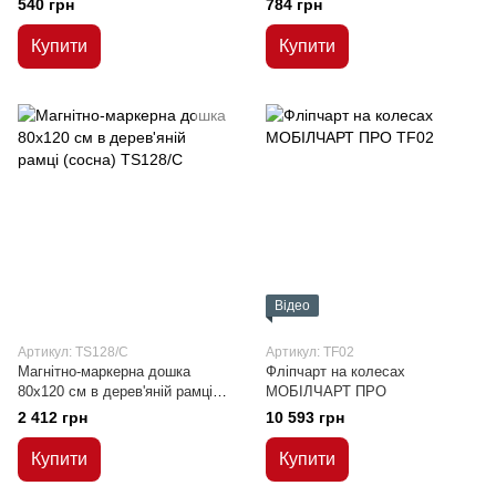
540 грн
784 грн
Купити
Купити
Відео
Артикул: TS128/C
Артикул: TF02
Магнітно-маркерна дошка
Фліпчарт на колесах
80x120 см в дерев'яній рамці
МОБІЛЧАРТ ПРО
(сосна)
2 412 грн
10 593 грн
Купити
Купити