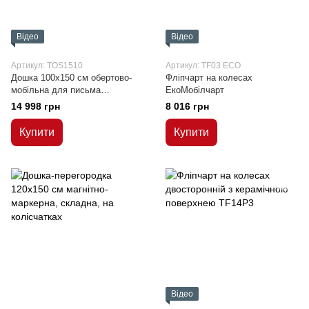
Відео
Відео
Артикул: TOS1510
Артикул: TF03 ECO
Дошка 100x150 см обертово-
Фліпчарт на колесах
мобільна для письма
ЕкоМобілчарт
маркером, сухостираєма,
14 998 грн
8 016 грн
магнітна
Купити
Купити
Відео