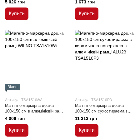
WILNO
WILNO
5 026 грн
1 673 грн
Купити
Купити
Відео
Артикул: TSA1510/W
Артикул: TSA1510P3
Магнітно-маркерна дошка
Магнітно-маркерна дошка
100x150 см в алюмінієвій рамці
100x150 см сухостираєма з
WILNO
керамічною поверхнею в
4 006 грн
11 313 грн
алюмінієвій рамці ALU23
Купити
Купити