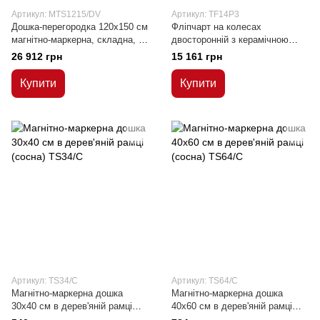
Артикул: MTS1215/DV
Артикул: TF14P3
Дошка-перегородка 120x150 см
Фліпчарт на колесах
магнітно-маркерна, складна, на
двосторонній з керамічною
колісчатках
поверхнею
26 912 грн
15 161 грн
Купити
Купити
Артикул: TS34/C
Артикул: TS64/C
Магнітно-маркерна дошка
Магнітно-маркерна дошка
30x40 см в дерев'яній рамці
40x60 см в дерев'яній рамці
(сосна)
(сосна)