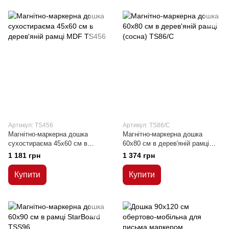
Артикул: TS456
Артикул: TS86/C
Магнітно-маркерна дошка
Магнітно-маркерна дошка
сухостираєма 45x60 см в
60x80 см в дерев'яній рамці
дерев'яній рамці MDF
(сосна)
1 181 грн
1 374 грн
Купити
Купити