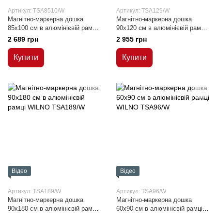
Артикул: TSA8510/W
Артикул: TSA129/W
Магнітно-маркерна дошка
Магнітно-маркерна дошка
85x100 см в алюмінієвій рамці
90x120 см в алюмінієвій рамці
WILNO
WILNO
2 689 грн
2 955 грн
Купити
Купити
Відео
Відео
Артикул: TSA189/W
Артикул: TSA96/W
Магнітно-маркерна дошка
Магнітно-маркерна дошка
90x180 см в алюмінієвій рамці
60x90 см в алюмінієвій рамці