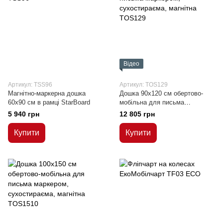
Відео
Артикул: TSS96
Артикул: TOS129
Магнітно-маркерна дошка
Дошка 90x120 см обертово-
60x90 см в рамці StarBoard
мобільна для письма
маркером, сухостираєма,
5 940 грн
12 805 грн
магнітна
Купити
Купити