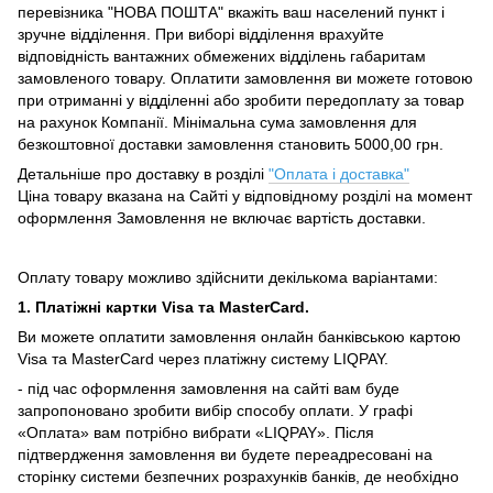
перевізника "НОВА ПОШТА" вкажіть ваш населений пункт і
зручне відділення.
При виборі відділення врахуйте
відповідність вантажних обмежених відділень габаритам
замовленого товару.
Оплатити замовлення ви можете готовою
при отриманні у відділенні або зробити передоплату за товар
на рахунок Компанії.
Мінімальна сума замовлення для
безкоштовної доставки замовлення становить 5000,00 грн.
Детальніше про доставку в розділі
"Оплата і доставка"
Ціна товару вказана на Сайті у відповідному розділі на момент
оформлення Замовлення не включає вартість доставки.
Оплату товару можливо здійснити декількома варіантами:
1. Платіжні картки Visa та MasterCard.
Ви можете оплатити замовлення онлайн банківською картою
Visa та MasterCard через платіжну систему LIQPAY.
- під час оформлення замовлення на сайті вам буде
запропоновано зробити вибір способу оплати.
У графі
«Оплата» вам потрібно вибрати «LIQPAY».
Після
підтвердження замовлення ви будете переадресовані на
сторінку системи безпечних розрахунків банків, де необхідно