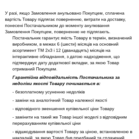
У разі, якщо Замовлення анульовано Покупцем, сплачена
вартість Товару підлягає поверненню, витрати на доставку,
понесені Постачальником до моменту анулювання
Замовлення Покупцем, поверненню не підлягають.
Постачальник гарантує якість Товару в термін, визначений
виробником, в межах 6 (шести) місяців на основний
асортимент ТМ 2х3 і 12 (дванадцять) місяців на
інтерактивне обладнання, з датою надходження, що
підтверджує дату додаткової вкладки, за якою Товар
отриманий Покупцем.
Гарантійна відповідальність Постачальника за
недоліки якості Товару починається в:
- безоплатному усуненню недоліків
- заміни на аналогічний Товар належної якості
- відповідного зменшення купівельної ціни Товару
- замінити на такий же Товар іншої моделі з відповідним
перерахуванням купівельної ціни
- відшкодування вартості Товару за ціною, встановленою в
накладній, за якою Товар був придбаний та сплачений