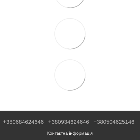
+380684624646
+380934624646
+380504625146
Контактна інформація