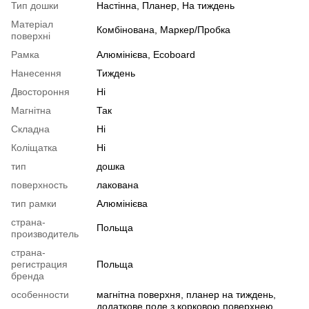
Тип дошки
Настінна, Планер, На тиждень
Матеріал
Комбінована, Маркер/Пробка
поверхні
Рамка
Алюмінієва, Ecoboard
Нанесення
Тиждень
Двостороння
Ні
Магнітна
Так
Складна
Ні
Коліщатка
Ні
тип
дошка
поверхность
лакована
тип рамки
Алюмінієва
страна-
Польща
производитель
страна-
регистрация
Польща
бренда
особенности
магнітна поверхня, планер на тиждень,
додаткове поле з корковою поверхнею