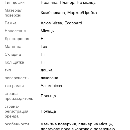
Тип дошки
Настінна, Планер, На місяць
Матеріал
Комбінована, Маркер/Пробка
поверхні
Рамка
Алюмінієва, Ecoboard
Нанесення
Місяць
Двостороння
Ні
Магнітна
Так
Складна
Ні
Коліщатка
Ні
тип
дошка
поверхность
лакована
тип рамки
Алюмінієва
страна-
Польща
производитель
страна-
регистрация
Польща
бренда
особенности
магнітна поверхня, планер на місяць,
додаткове поле з корковою поверхнею