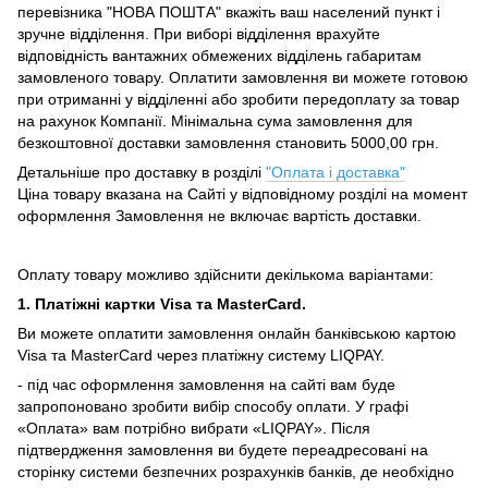
перевізника "НОВА ПОШТА" вкажіть ваш населений пункт і
зручне відділення.
При виборі відділення врахуйте
відповідність вантажних обмежених відділень габаритам
замовленого товару.
Оплатити замовлення ви можете готовою
при отриманні у відділенні або зробити передоплату за товар
на рахунок Компанії.
Мінімальна сума замовлення для
безкоштовної доставки замовлення становить 5000,00 грн.
Детальніше про доставку в розділі
"Оплата і доставка"
Ціна товару вказана на Сайті у відповідному розділі на момент
оформлення Замовлення не включає вартість доставки.
Оплату товару можливо здійснити декількома варіантами:
1. Платіжні картки Visa та MasterCard.
Ви можете оплатити замовлення онлайн банківською картою
Visa та MasterCard через платіжну систему LIQPAY.
- під час оформлення замовлення на сайті вам буде
запропоновано зробити вибір способу оплати.
У графі
«Оплата» вам потрібно вибрати «LIQPAY».
Після
підтвердження замовлення ви будете переадресовані на
сторінку системи безпечних розрахунків банків, де необхідно