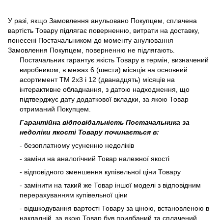
У разі, якщо Замовлення анульовано Покупцем, сплачена
вартість Товару підлягає поверненню, витрати на доставку,
понесені Постачальником до моменту анулювання
Замовлення Покупцем, поверненню не підлягають.
Постачальник гарантує якість Товару в термін, визначений
виробником, в межах 6 (шести) місяців на основний
асортимент ТМ 2х3 і 12 (дванадцять) місяців на
інтерактивне обладнання, з датою надходження, що
підтверджує дату додаткової вкладки, за якою Товар
отриманий Покупцем.
Гарантійна відповідальність Постачальника за
недоліки якості Товару починається в:
- безоплатному усуненню недоліків
- заміни на аналогічний Товар належної якості
- відповідного зменшення купівельної ціни Товару
- замінити на такий же Товар іншої моделі з відповідним
перерахуванням купівельної ціни
- відшкодування вартості Товару за ціною, встановленою в
накладній, за якою Товар був придбаний та сплачений