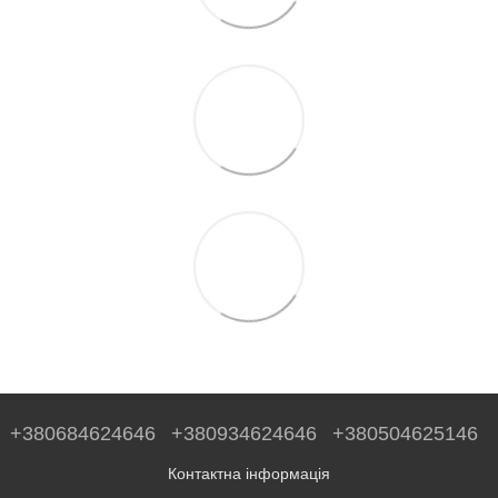
+380684624646
+380934624646
+380504625146
Контактна інформація