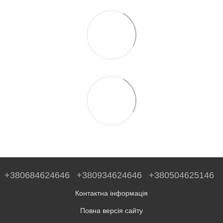
+380684624646
+380934624646
+380504625146
Контактна інформація
Повна версія сайту