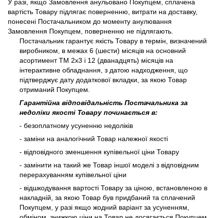
У разі, якщо Замовлення анульовано Покупцем, сплачена
вартість Товару підлягає поверненню, витрати на доставку,
понесені Постачальником до моменту анулювання
Замовлення Покупцем, поверненню не підлягають.
Постачальник гарантує якість Товару в термін, визначений
виробником, в межах 6 (шести) місяців на основний
асортимент ТМ 2х3 і 12 (дванадцять) місяців на
інтерактивне обладнання, з датою надходження, що
підтверджує дату додаткової вкладки, за якою Товар
отриманий Покупцем.
Гарантійна відповідальність Постачальника за
недоліки якості Товару починається в:
- безоплатному усуненню недоліків
- заміни на аналогічний Товар належної якості
- відповідного зменшення купівельної ціни Товару
- замінити на такий же Товар іншої моделі з відповідним
перерахуванням купівельної ціни
- відшкодування вартості Товару за ціною, встановленою в
накладній, за якою Товар був придбаний та сплачений
Покупцем, у разі якщо жодний варіант за усуненням,
обміном, знижкою ціни на Товар не досягається Покупцем.