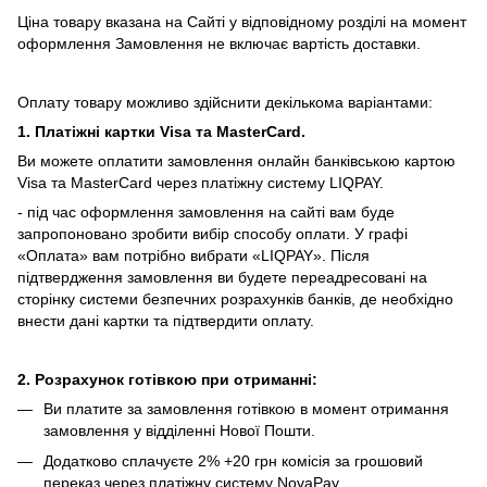
Ціна товару вказана на Сайті у відповідному розділі на момент
оформлення Замовлення не включає вартість доставки.
Оплату товару можливо здійснити декількома варіантами:
1. Платіжні картки Visa та MasterCard.
Ви можете оплатити замовлення онлайн банківською картою
Visa та MasterCard через платіжну систему LIQPAY.
- під час оформлення замовлення на сайті вам буде
запропоновано зробити вибір способу оплати.
У графі
«Оплата» вам потрібно вибрати «LIQPAY».
Після
підтвердження замовлення ви будете переадресовані на
сторінку системи безпечних розрахунків банків, де необхідно
внести дані картки та підтвердити оплату.
2. Розрахунок готівкою при отриманні:
Ви платите за замовлення готівкою в момент отримання
замовлення у відділенні Нової Пошти.
Додатково сплачуєте 2% +20 грн комісія за грошовий
переказ через платіжну систему NovaPay.