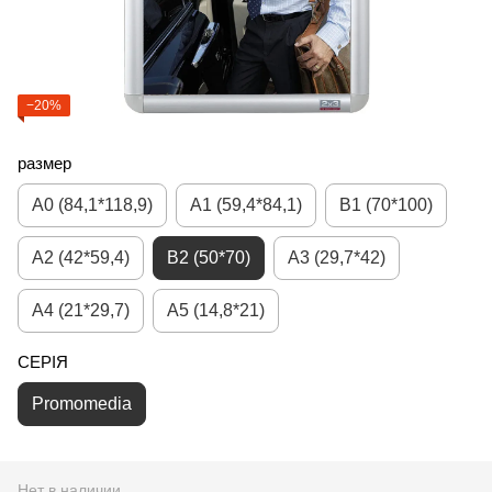
−20%
размер
A0 (84,1*118,9)
A1 (59,4*84,1)
B1 (70*100)
A2 (42*59,4)
B2 (50*70)
A3 (29,7*42)
A4 (21*29,7)
A5 (14,8*21)
СЕРІЯ
Promomedia
Нет в наличии