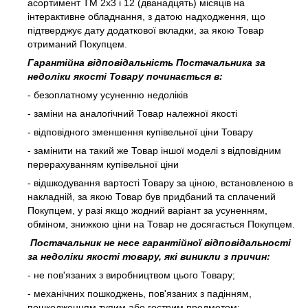
асортимент ТМ 2х3 і 12 (дванадцять) місяців на
інтерактивне обладнання, з датою надходження, що
підтверджує дату додаткової вкладки, за якою Товар
отриманий Покупцем.
Гарантійна відповідальність Постачальника за
недоліки якості Товару починається в:
- безоплатному усуненню недоліків
- заміни на аналогічний Товар належної якості
- відповідного зменшення купівельної ціни Товару
- замінити на такий же Товар іншої моделі з відповідним
перерахуванням купівельної ціни
- відшкодування вартості Товару за ціною, встановленою в
накладній, за якою Товар був придбаний та сплачений
Покупцем, у разі якщо жодний варіант за усуненням,
обміном, знижкою ціни на Товар не досягається Покупцем.
Постачальник не несе гарантійної відповідальності
за недоліки якості товару, які виникли з причин:
- не пов'язаних з виробництвом цього Товару;
- механічних пошкоджень, пов'язаних з падінням,
пошкодженням тупим або гострим предметом;