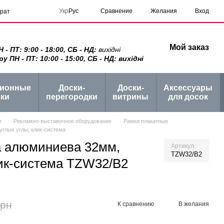
Сравнение
Укр
Рус
Желания
Вход
врат
Мой заказ
 ПТ: 9:00 - 18:00, СБ - НД:
вихідні
ПН - ПТ: 10:00 - 15:00, СБ - НД: вихідні
ционные
Доски-
Доски-
Аксессуары
ки
перегородки
витрины
для досок
е
Рекламно-выставочное оборудование
Рамки плакатные
углые углы, клик-система
а алюминиева 32мм,
Артикул
TZW32/B2
лик-система TZW32/B2
грн
К сравнению
В желания