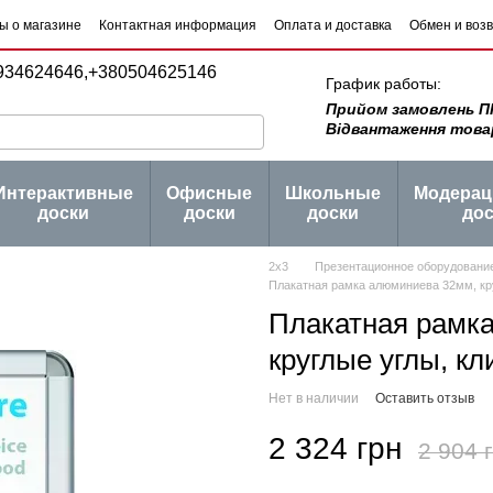
ы о магазине
Контактная информация
Оплата и доставка
Обмен и воз
 товаров
Блог
934624646,
+380504625146
График работы:
Прийом замовлень ПН -
Відвантаження товару 
Интерактивные
Офисные
Школьные
Модера
доски
доски
доски
дос
2х3
Презентационное оборудовани
Плакатная рамка алюминиева 32мм, кр
Плакатная рамк
круглые углы, к
Нет в наличии
Оставить отзыв
2 324 грн
2 904 