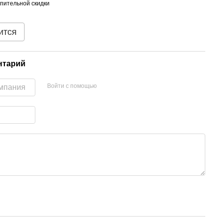
пительной скидки
ится
нтарий
Войти с помощью