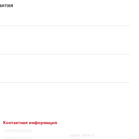
антия
Контактная информация
+380684624646
адрес офиса: