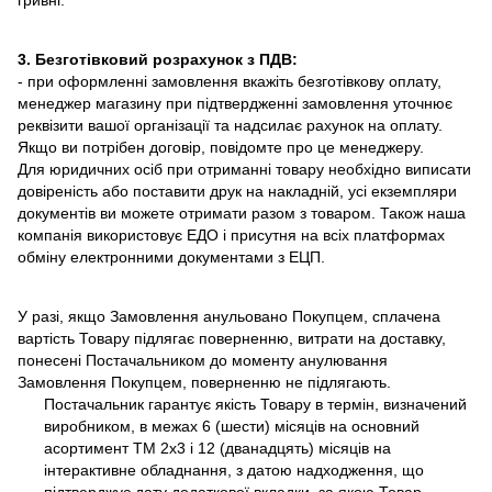
гривні.
3. Безготівковий розрахунок з ПДВ:
- при оформленні замовлення вкажіть безготівкову оплату,
менеджер магазину при підтвердженні замовлення уточнює
реквізити вашої організації та надсилає рахунок на оплату.
Якщо ви потрібен договір, повідомте про це менеджеру.
Для юридичних осіб при отриманні товару необхідно виписати
довіреність або поставити друк на накладній, усі екземпляри
документів ви можете отримати разом з товаром. Також наша
компанія використовує ЕДО і присутня на всіх платформах
обміну електронними документами з ЕЦП.
У разі, якщо Замовлення анульовано Покупцем, сплачена
вартість Товару підлягає поверненню, витрати на доставку,
понесені Постачальником до моменту анулювання
Замовлення Покупцем, поверненню не підлягають.
Постачальник гарантує якість Товару в термін, визначений
виробником, в межах 6 (шести) місяців на основний
асортимент ТМ 2х3 і 12 (дванадцять) місяців на
інтерактивне обладнання, з датою надходження, що