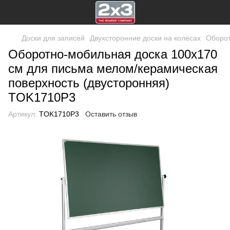
Доски для записей
Двухсторонние доски на колесах
Оборот
Оборотно-мобильная доска 100x170
см для письма мелом/керамическая
поверхность (двусторонняя)
TOK1710P3
Артикул:
TOK1710P3
Оставить отзыв