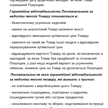
підтверджує дату додаткової вкладки, за якою Товар
отриманий Покупцем.
Гарантійна відповідальність Постачальника за
недоліки якості Товару починається в:
- безоплатному усуненню недоліків
- заміни на аналогічний Товар належної якості
- відповідного зменшення купівельної ціни Товару
- замінити на такий же Товар іншої моделі з відповідним
перерахуванням купівельної ціни
- відшкодування вартості Товару за ціною, встановленою в
накладній, за якою Товар був придбаний та сплачений
Покупцем, у разі якщо жодний варіант за усуненням,
обміном, знижкою ціни на Товар не досягається Покупцем.
Постачальник не несе гарантійної відповідальності
за недоліки якості товару, які виникли з причин:
- не пов'язаних з виробництвом цього Товару;
- механічних пошкоджень, пов'язаних з падінням,
пошкодженням тупим або гострим предметом;
- неналежного монтажу та зборки, недотримання інструкції