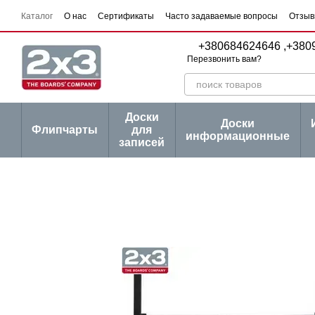
Перейти к основному контенту
Каталог
О нас
Сертификаты
Часто задаваемые вопросы
Отзыв
Пользовательское соглашение
Договор публичной оферты
Серии
+380684624646 ,
+380
Перезвонить вам?
Доски
Доски
Флипчарты
для
информационные
записей