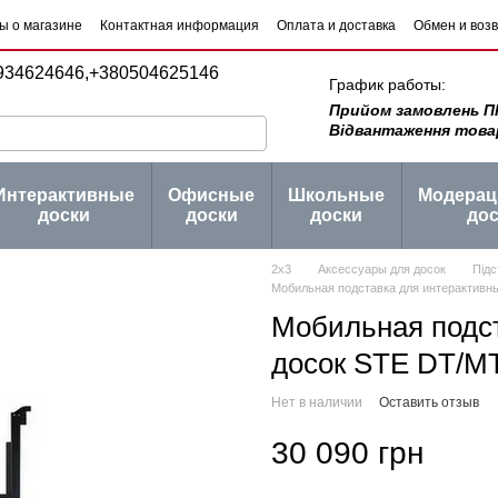
ы о магазине
Контактная информация
Оплата и доставка
Обмен и воз
 товаров
Блог
934624646,
+380504625146
График работы:
Прийом замовлень ПН -
Відвантаження товару 
Интерактивные
Офисные
Школьные
Модера
доски
доски
доски
дос
2х3
Аксессуары для досок
Підс
Мобильная подставка для интерактивн
Мобильная подс
досок STE DT/M
Нет в наличии
Оставить отзыв
30 090 грн