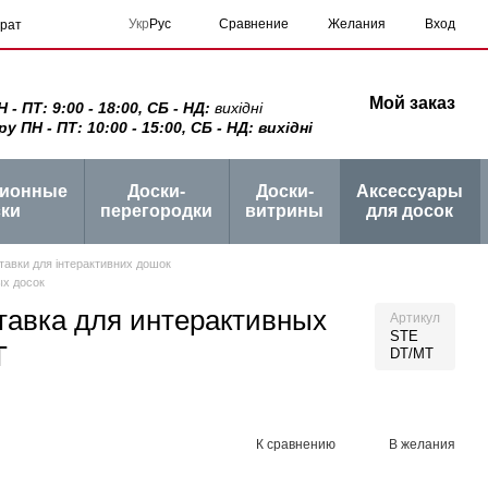
Сравнение
Укр
Рус
Желания
Вход
врат
Мой заказ
 ПТ: 9:00 - 18:00, СБ - НД:
вихідні
ПН - ПТ: 10:00 - 15:00, СБ - НД: вихідні
ционные
Доски-
Доски-
Аксессуары
ки
перегородки
витрины
для досок
тавки для інтерактивних дошок
ых досок
тавка для интерактивных
Артикул
STE
T
DT/MT
К сравнению
В желания