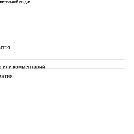
пительной скидки
ится
 или комментарий
антия