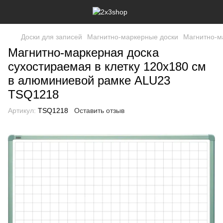
Доски для записей
Магнитно-маркерные доски
Магнитно-м
Магнитно-маркерная доска
сухостираемая в клетку 120x180 см
в алюминиевой рамке ALU23
TSQ1218
Артикул:
TSQ1218
Оставить отзыв