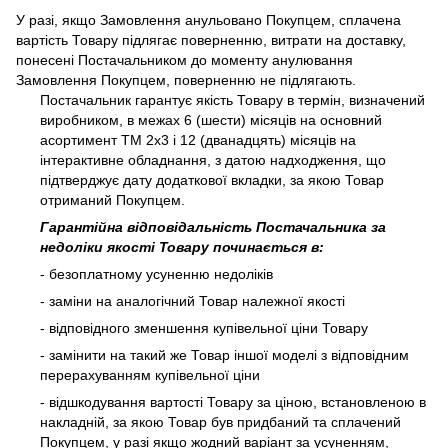
У разі, якщо Замовлення анульовано Покупцем, сплачена
вартість Товару підлягає поверненню, витрати на доставку,
понесені Постачальником до моменту анулювання
Замовлення Покупцем, поверненню не підлягають.
Постачальник гарантує якість Товару в термін, визначений
виробником, в межах 6 (шести) місяців на основний
асортимент ТМ 2х3 і 12 (дванадцять) місяців на
інтерактивне обладнання, з датою надходження, що
підтверджує дату додаткової вкладки, за якою Товар
отриманий Покупцем.
Гарантійна відповідальність Постачальника за
недоліки якості Товару починається в:
- безоплатному усуненню недоліків
- заміни на аналогічний Товар належної якості
- відповідного зменшення купівельної ціни Товару
- замінити на такий же Товар іншої моделі з відповідним
перерахуванням купівельної ціни
- відшкодування вартості Товару за ціною, встановленою в
накладній, за якою Товар був придбаний та сплачений
Покупцем, у разі якщо жодний варіант за усуненням,