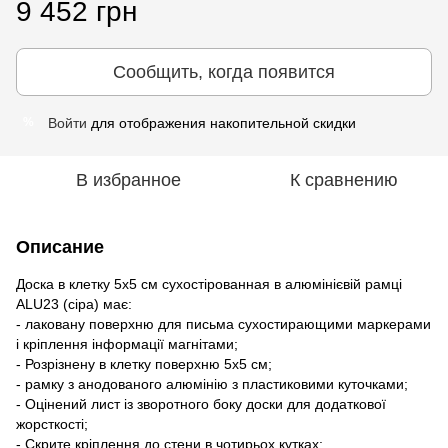
9 452 грн
Сообщить, когда появится
Войти
для отображения накопительной скидки
%
В избранное
К сравнению
Описание
Доска в клетку 5х5 см сухостірованная в алюмінієвій рамці
ALU23 (сіра) має:
- лаковану поверхню для письма сухостирающими маркерами
і кріплення інформації магнітами;
- Розрізнену в клетку поверхню 5х5 см;
- рамку з анодованого алюмінію з пластиковими куточками;
- Оцінений лист із зворотного боку доски для додаткової
жорсткості;
- Скрите кріплення до стени в чотирьох кутках;