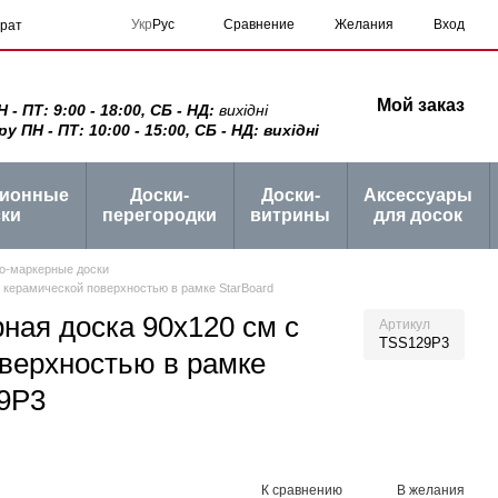
Сравнение
Укр
Рус
Желания
Вход
врат
Мой заказ
 ПТ: 9:00 - 18:00, СБ - НД:
вихідні
ПН - ПТ: 10:00 - 15:00, СБ - НД: вихідні
ционные
Доски-
Доски-
Аксессуары
ки
перегородки
витрины
для досок
о-маркерные доски
 керамической поверхностью в рамке StarBoard
ная доска 90x120 см с
Артикул
TSS129P3
верхностью в рамке
29P3
К сравнению
В желания