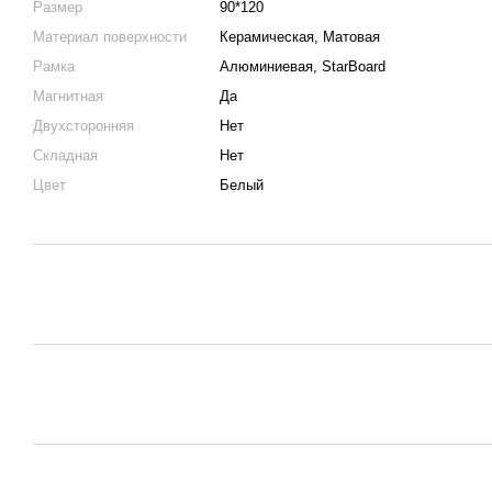
Размер
90*120
Материал поверхности
Керамическая, Матовая
Рамка
Алюминиевая, StarBoard
Магнитная
Да
Двухсторонняя
Нет
Складная
Нет
Цвет
Белый