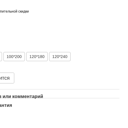
пительной скидки
100*200
120*180
120*240
ится
 или комментарий
антия