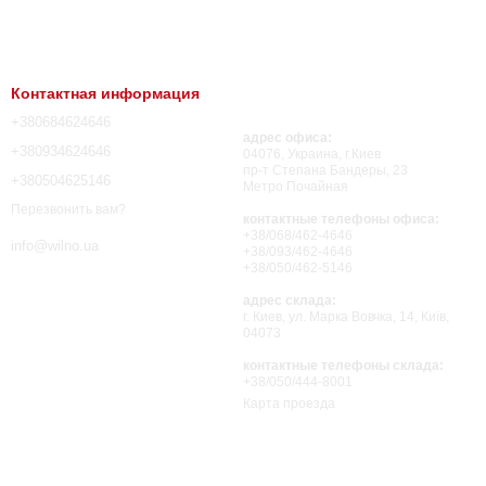
Контактная информация
+380684624646
адрес офиса:
+380934624646
04076, Украина, г.Киев
пр-т Степана Бандеры, 23
+380504625146
Метро Почайная
Перезвонить вам?
контактные телефоны офиса:
+38/068/462-4646
info@wilno.ua
+38/093/462-4646
+38/050/462-5146
адрес склада:
г. Киев, ул. Марка Вовчка, 14, Київ,
04073
контактные телефоны склада:
+38/050/444-8001
Карта проезда