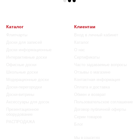
Каталог
Клиентам
Флипчарты
Вход в личный кабинет
Доски для записей
Каталог
Доски информационные
О нас
Интерактивные доски
Сертификаты
Офисные доски
Часто задаваемые вопросы
Школьные доски
Отзывы о магазине
Модерационные доски
Контактная информация
Доски-перегородки
Оплата и доставка
Доски-витрины
Обмен и возврат
Аксессуары для досок
Пользовательское соглашение
Презентационное
Договор публичной оферты
оборудование
Серии товаров
РАСПРОДАЖА
Блог
Мы в соцсетях