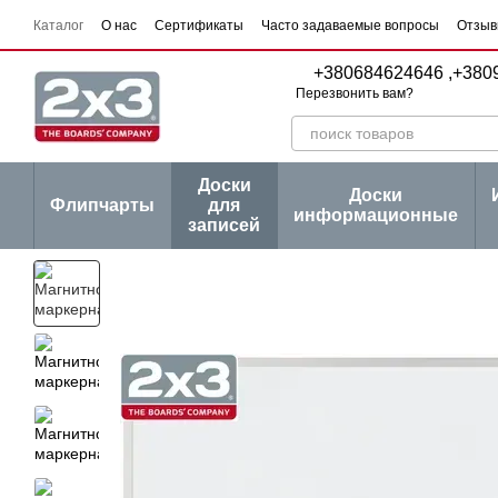
Перейти к основному контенту
Каталог
О нас
Сертификаты
Часто задаваемые вопросы
Отзыв
Пользовательское соглашение
Договор публичной оферты
Серии
+380684624646 ,
+380
Перезвонить вам?
Доски
Доски
Флипчарты
для
информационные
записей