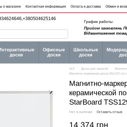
ы о магазине
Контактная информация
Оплата и доставка
Обмен и воз
 товаров
Блог
934624646,
+380504625146
График работы:
Прийом замовлень ПН -
Відвантаження товару 
Интерактивные
Офисные
Школьные
Модера
доски
доски
доски
дос
2х3
Доски для записей
Магнитн
Магнитно-маркерная доска 90x120 см с
Магнитно-маркер
керамической по
StarBoard TSS1
Нет в наличии
Оставить отзыв
14 374 грн