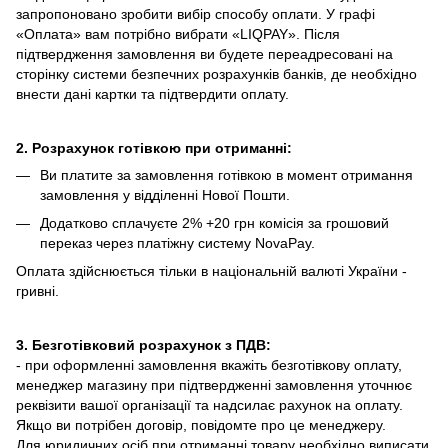
запропоновано зробити вибір способу оплати.
У графі
«Оплата» вам потрібно вибрати «LIQPAY».
Після
підтвердження замовлення ви будете переадресовані на
сторінку системи безпечних розрахунків банків, де необхідно
внести дані картки та підтвердити оплату.
2. Розрахунок готівкою при отриманні:
Ви платите за замовлення готівкою в момент отримання
замовлення у відділенні Нової Пошти.
Додатково сплачуєте 2% +20 грн комісія за грошовий
переказ через платіжну систему NovaPay.
Оплата здійснюється тільки в національній валюті України -
гривні.
3. Безготівковий розрахунок з ПДВ:
- при оформленні замовлення вкажіть безготівкову оплату,
менеджер магазину при підтвердженні замовлення уточнює
реквізити вашої організації та надсилає рахунок на оплату.
Якщо ви потрібен договір, повідомте про це менеджеру.
Для юридичних осіб при отриманні товару необхідно виписати