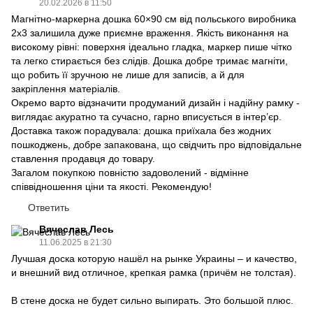
20.02.2026 в 11:50
Магнітно-маркерна дошка 60×90 см від польського виробника
2x3 залишила дуже приємне враження. Якість виконання на
високому рівні: поверхня ідеально гладка, маркер пише чітко
та легко стирається без слідів. Дошка добре тримає магніти,
що робить її зручною не лише для записів, а й для
закріплення матеріалів.
Окремо варто відзначити продуманий дизайн і надійну рамку -
виглядає акуратно та сучасно, гарно вписується в інтер’єр.
Доставка також порадувала: дошка приїхала без жодних
пошкоджень, добре запакована, що свідчить про відповідальне
ставлення продавця до товару.
Загалом покупкою повністю задоволений - відмінне
співвідношення ціни та якості. Рекомендую!
Ответить
Вячеслав Лесь
11.06.2025 в 21:30
Лучшая доска которую нашёл на рынке Украины – и качество,
и внешний вид отличное, крепкая рамка (причём не толстая).
В стене доска не будет сильно выпирать. Это большой плюс.