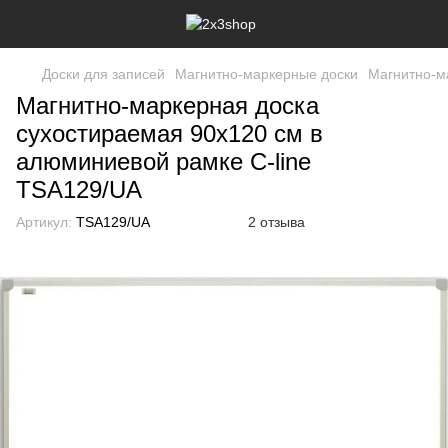
Доски для записей
Магнитно-маркерные доски
Магнитно-м
Магнитно-маркерная доска
сухостираемая 90x120 см в
алюминиевой рамке C-line
TSA129/UA
Артикул:
TSA129/UA
2 отзыва