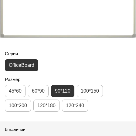
Серия
OfficeBoard
Размер
45*60
60*90
90*120
100*150
100*200
120*180
120*240
В наличии