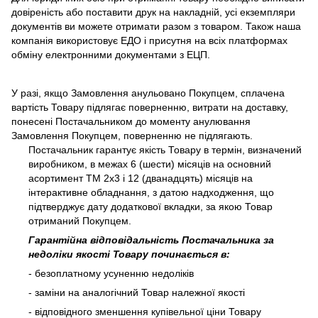
довіреність або поставити друк на накладній, усі екземпляри
документів ви можете отримати разом з товаром. Також наша
компанія використовує ЕДО і присутня на всіх платформах
обміну електронними документами з ЕЦП.
У разі, якщо Замовлення анульовано Покупцем, сплачена
вартість Товару підлягає поверненню, витрати на доставку,
понесені Постачальником до моменту анулювання
Замовлення Покупцем, поверненню не підлягають.
Постачальник гарантує якість Товару в термін, визначений
виробником, в межах 6 (шести) місяців на основний
асортимент ТМ 2х3 і 12 (дванадцять) місяців на
інтерактивне обладнання, з датою надходження, що
підтверджує дату додаткової вкладки, за якою Товар
отриманий Покупцем.
Гарантійна відповідальність Постачальника за
недоліки якості Товару починається в:
- безоплатному усуненню недоліків
- заміни на аналогічний Товар належної якості
- відповідного зменшення купівельної ціни Товару