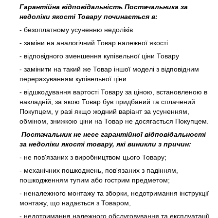
Гарантійна відповідальність Постачальника за
недоліки якості Товару починається в:
- безоплатному усуненню недоліків
- заміни на аналогічний Товар належної якості
- відповідного зменшення купівельної ціни Товару
- замінити на такий же Товар іншої моделі з відповідним
перерахуванням купівельної ціни
- відшкодування вартості Товару за ціною, встановленою в
накладній, за якою Товар був придбаний та сплачений
Покупцем, у разі якщо жодний варіант за усуненням,
обміном, знижкою ціни на Товар не досягається Покупцем.
Постачальник не несе гарантійної відповідальності
за недоліки якості товару, які виникли з причин:
- не пов'язаних з виробництвом цього Товару;
- механічних пошкоджень, пов'язаних з падінням,
пошкодженням тупим або гострим предметом;
- неналежного монтажу та зборки, недотримання інструкції
монтажу, що надається з Товаром,
- недотримання належного обслуговування та експлуатації