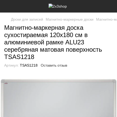
Доски для записей
Магнитно-маркерные доски
Магнитно-м
Магнитно-маркерная доска
сухостираемая 120x180 см в
алюминиевой рамке ALU23
серебряная матовая поверхность
TSAS1218
Артикул:
TSAS1218
Оставить отзыв