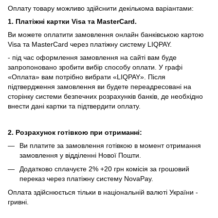
Оплату товару можливо здійснити декількома варіантами:
1. Платіжні картки Visa та MasterCard.
Ви можете оплатити замовлення онлайн банківською картою
Visa та MasterCard через платіжну систему LIQPAY.
- під час оформлення замовлення на сайті вам буде
запропоновано зробити вибір способу оплати.
У графі
«Оплата» вам потрібно вибрати «LIQPAY».
Після
підтвердження замовлення ви будете переадресовані на
сторінку системи безпечних розрахунків банків, де необхідно
внести дані картки та підтвердити оплату.
2. Розрахунок готівкою при отриманні:
Ви платите за замовлення готівкою в момент отримання
замовлення у відділенні Нової Пошти.
Додатково сплачуєте 2% +20 грн комісія за грошовий
переказ через платіжну систему NovaPay.
Оплата здійснюється тільки в національній валюті України -
гривні.