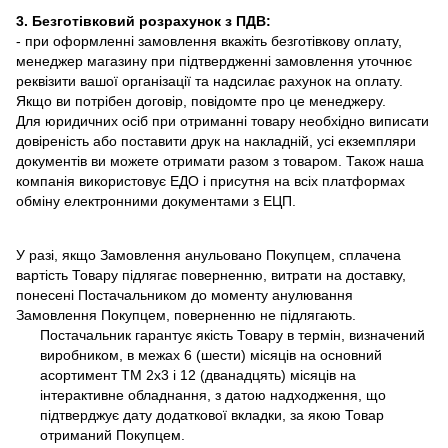
3. Безготівковий розрахунок з ПДВ:
- при оформленні замовлення вкажіть безготівкову оплату,
менеджер магазину при підтвердженні замовлення уточнює
реквізити вашої організації та надсилає рахунок на оплату.
Якщо ви потрібен договір, повідомте про це менеджеру.
Для юридичних осіб при отриманні товару необхідно виписати
довіреність або поставити друк на накладній, усі екземпляри
документів ви можете отримати разом з товаром. Також наша
компанія використовує ЕДО і присутня на всіх платформах
обміну електронними документами з ЕЦП.
У разі, якщо Замовлення анульовано Покупцем, сплачена
вартість Товару підлягає поверненню, витрати на доставку,
понесені Постачальником до моменту анулювання
Замовлення Покупцем, поверненню не підлягають.
Постачальник гарантує якість Товару в термін, визначений
виробником, в межах 6 (шести) місяців на основний
асортимент ТМ 2х3 і 12 (дванадцять) місяців на
інтерактивне обладнання, з датою надходження, що
підтверджує дату додаткової вкладки, за якою Товар
отриманий Покупцем.