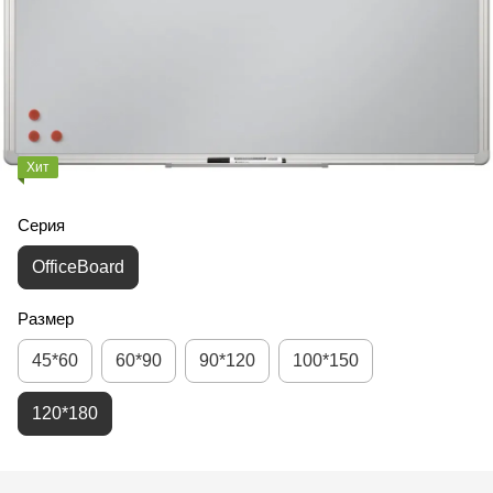
Хит
Серия
OfficeBoard
Размер
45*60
60*90
90*120
100*150
120*180