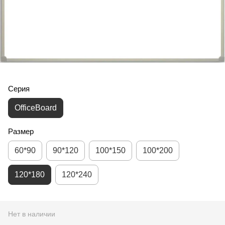
Серия
OfficeBoard
Размер
60*90
90*120
100*150
100*200
120*180
120*240
Нет в наличии