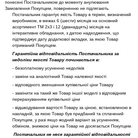
понесені Постачальником до моменту анулювання
Замовлення Покупцем, поверненню не підлягають.
Постачальник гарантує якість Товару в термін, визначений
виробником, в межах 6 (шести) місяців на основний
асортимент ТМ 2х3 і 12 (дванадцять) місяців на
інтерактивне обладнання, з датою надходження, що
підтверджує дату додаткової вкладки, за якою Товар
отриманий Покупцем.
Гарантійна відповідальність Постачальника за
недоліки якості Товару починається в:
- безоплатному усуненню недоліків
- заміни на аналогічний Товар належної якості
- відповідного зменшення купівельної ціни Товару
- замінити на такий же Товар іншої моделі з відповідним
перерахуванням купівельної ціни
- відшкодування вартості Товару за ціною, встановленою в
накладній, за якою Товар був придбаний та сплачений
Покупцем, у разі якщо жодний варіант за усуненням,
обміном, знижкою ціни на Товар не досягається Покупцем.
Постачальник не несе гарантійної відповідальності