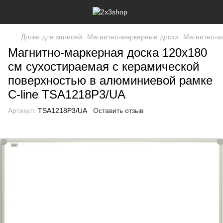
Доски для записей
Магнитно-маркерные доски
Магнитно-м
Магнитно-маркерная доска 120x180
см сухостираемая с керамической
поверхностью в алюминиевой рамке
C-line TSA1218P3/UA
Артикул:
TSA1218P3/UA
Оставить отзыв