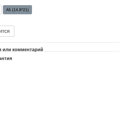
A5 (14,8*21)
ится
 или комментарий
антия