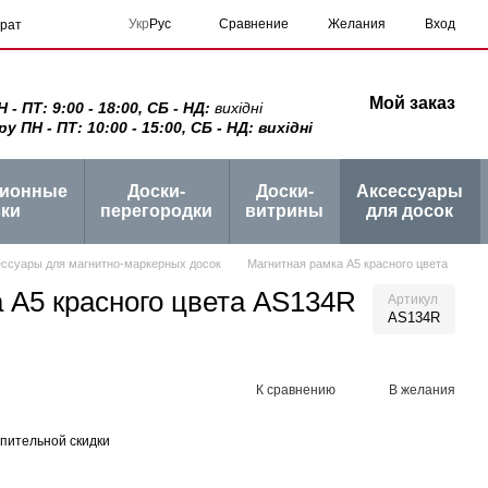
Сравнение
Укр
Рус
Желания
Вход
врат
Мой заказ
 ПТ: 9:00 - 18:00, СБ - НД:
вихідні
ПН - ПТ: 10:00 - 15:00, СБ - НД: вихідні
ционные
Доски-
Доски-
Аксессуары
ки
перегородки
витрины
для досок
ессуары для магнитно-маркерных досок
Магнитная рамка А5 красного цвета
 А5 красного цвета AS134R
Артикул
AS134R
К сравнению
В желания
пительной скидки