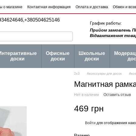
ы о магазине
Контактная информация
Оплата и доставка
Обмен и воз
 товаров
Блог
934624646,
+380504625146
График работы:
Прийом замовлень ПН -
Відвантаження товару 
Интерактивные
Офисные
Школьные
Модера
доски
доски
доски
дос
2х3
Аксессуары для досок
Акс
Магнитная рамка
Нет в наличии
Оставить отзыв
469 грн
Войти
для отображения нако
%
Размер