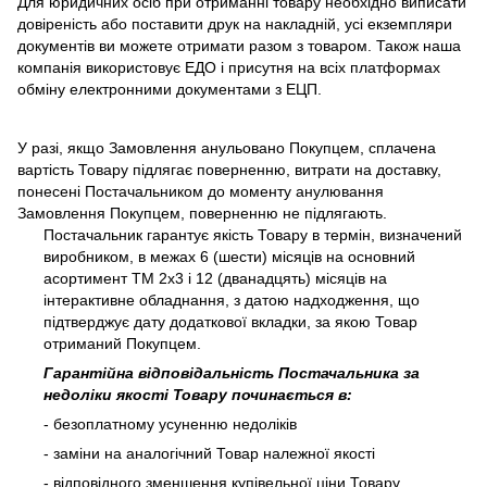
Для юридичних осіб при отриманні товару необхідно виписати
довіреність або поставити друк на накладній, усі екземпляри
документів ви можете отримати разом з товаром. Також наша
компанія використовує ЕДО і присутня на всіх платформах
обміну електронними документами з ЕЦП.
У разі, якщо Замовлення анульовано Покупцем, сплачена
вартість Товару підлягає поверненню, витрати на доставку,
понесені Постачальником до моменту анулювання
Замовлення Покупцем, поверненню не підлягають.
Постачальник гарантує якість Товару в термін, визначений
виробником, в межах 6 (шести) місяців на основний
асортимент ТМ 2х3 і 12 (дванадцять) місяців на
інтерактивне обладнання, з датою надходження, що
підтверджує дату додаткової вкладки, за якою Товар
отриманий Покупцем.
Гарантійна відповідальність Постачальника за
недоліки якості Товару починається в:
- безоплатному усуненню недоліків
- заміни на аналогічний Товар належної якості
- відповідного зменшення купівельної ціни Товару