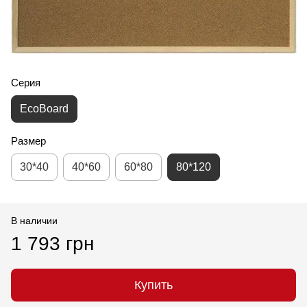
Серия
EcoBoard
Размер
30*40
40*60
60*80
80*120
В наличии
1 793 грн
Купить