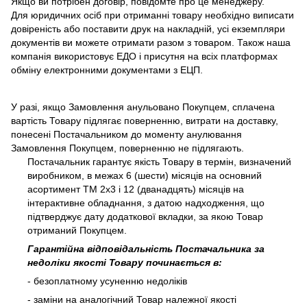
Якщо ви потрібен договір, повідомте про це менеджеру.
Для юридичних осіб при отриманні товару необхідно виписати
довіреність або поставити друк на накладній, усі екземпляри
документів ви можете отримати разом з товаром. Також наша
компанія використовує ЕДО і присутня на всіх платформах
обміну електронними документами з ЕЦП.
У разі, якщо Замовлення анульовано Покупцем, сплачена
вартість Товару підлягає поверненню, витрати на доставку,
понесені Постачальником до моменту анулювання
Замовлення Покупцем, поверненню не підлягають.
Постачальник гарантує якість Товару в термін, визначений
виробником, в межах 6 (шести) місяців на основний
асортимент ТМ 2х3 і 12 (дванадцять) місяців на
інтерактивне обладнання, з датою надходження, що
підтверджує дату додаткової вкладки, за якою Товар
отриманий Покупцем.
Гарантійна відповідальність Постачальника за
недоліки якості Товару починається в:
- безоплатному усуненню недоліків
- заміни на аналогічний Товар належної якості