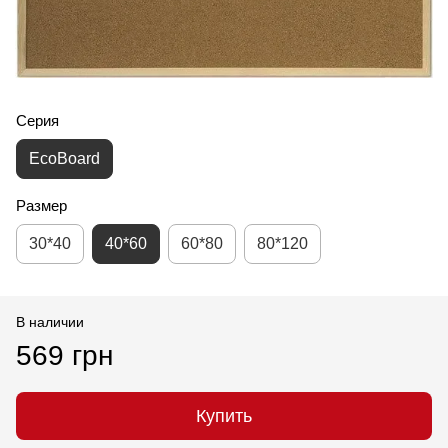
Серия
EcoBoard
Размер
30*40
40*60
60*80
80*120
В наличии
569 грн
Купить