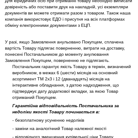
Для юридичних осіб при отриманні товару необхідно виписати
довіреність або поставити друк на накладній, усі екземпляри
документів ви можете отримати разом з товаром. Також наша
компанія використовує ЕДО і присутня на всіх платформах
обміну електронними документами з ЕЦП.
У разі, якщо Замовлення анульовано Покупцем, сплачена
вартість Товару підлягає поверненню, витрати на доставку,
понесені Постачальником до моменту анулювання
Замовлення Покупцем, поверненню не підлягають.
Постачальник гарантує якість Товару в термін, визначений
виробником, в межах 6 (шести) місяців на основний
асортимент ТМ 2х3 і 12 (дванадцять) місяців на
інтерактивне обладнання, з датою надходження, що
підтверджує дату додаткової вкладки, за якою Товар
отриманий Покупцем.
Гарантійна відповідальність Постачальника за
недоліки якості Товару починається в:
- безоплатному усуненню недоліків
- заміни на аналогічний Товар належної якості
- відповідного зменшення купівельної ціни Товару