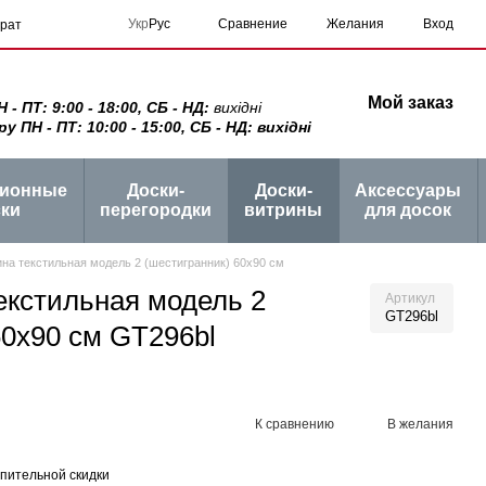
Сравнение
Укр
Рус
Желания
Вход
врат
Мой заказ
 ПТ: 9:00 - 18:00, СБ - НД:
вихідні
ПН - ПТ: 10:00 - 15:00, СБ - НД: вихідні
ционные
Доски-
Доски-
Аксессуары
ки
перегородки
витрины
для досок
ина текстильная модель 2 (шестигранник) 60х90 см
екстильная модель 2
Артикул
GT296bl
60х90 см GT296bl
К сравнению
В желания
пительной скидки