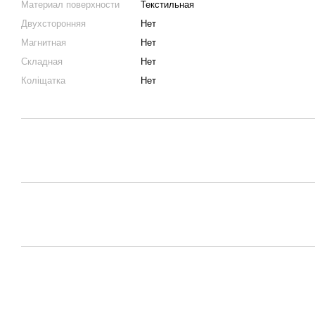
Материал поверхности
Текстильная
Двухсторонняя
Нет
Магнитная
Нет
Складная
Нет
Коліщатка
Нет