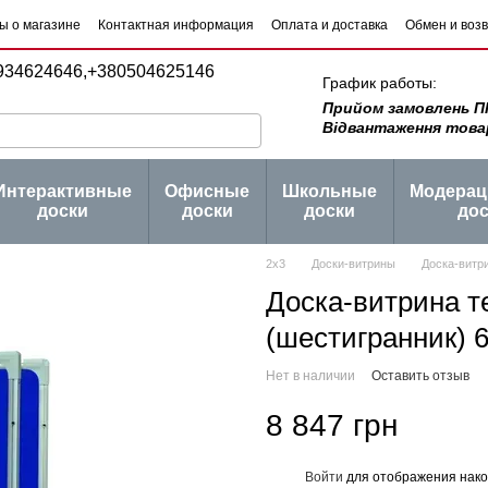
ы о магазине
Контактная информация
Оплата и доставка
Обмен и воз
 товаров
Блог
934624646,
+380504625146
График работы:
Прийом замовлень ПН -
Відвантаження товару 
Интерактивные
Офисные
Школьные
Модера
доски
доски
доски
дос
2х3
Доски-витрины
Доска-витр
Доска-витрина т
(шестигранник) 
Нет в наличии
Оставить отзыв
8 847 грн
Войти
для отображения нако
%