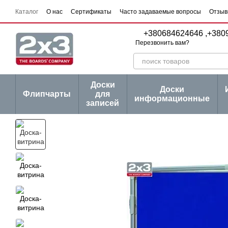
Перейти к основному контенту
Каталог
О нас
Сертификаты
Часто задаваемые вопросы
Отзыв
Пользовательское соглашение
Договор публичной оферты
Серии
+380684624646 ,
+380
Перезвонить вам?
Доски
Доски
Флипчарты
для
информационные
записей