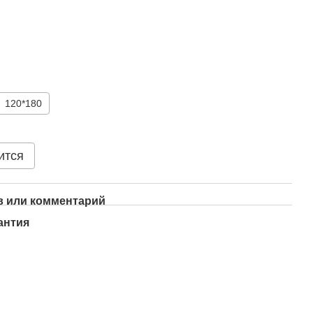
120*180
ится
 или комментарий
антия