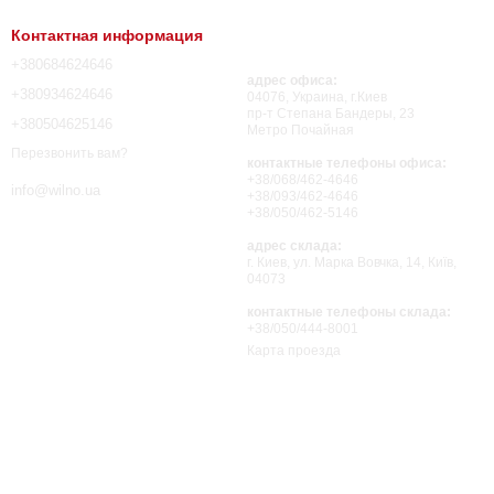
Контактная информация
+380684624646
адрес офиса:
+380934624646
04076, Украина, г.Киев
пр-т Степана Бандеры, 23
+380504625146
Метро Почайная
Перезвонить вам?
контактные телефоны офиса:
+38/068/462-4646
info@wilno.ua
+38/093/462-4646
+38/050/462-5146
адрес склада:
г. Киев, ул. Марка Вовчка, 14, Київ,
04073
контактные телефоны склада:
+38/050/444-8001
Карта проезда