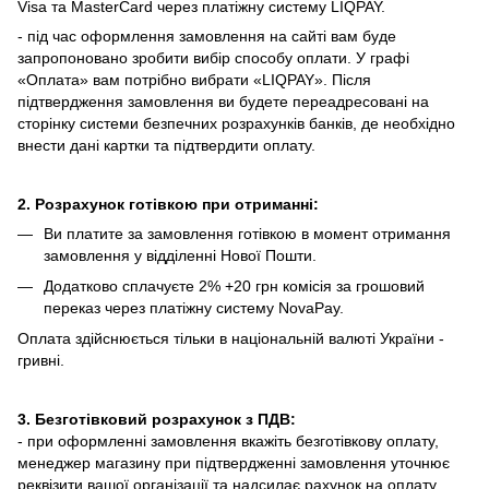
Visa та MasterCard через платіжну систему LIQPAY.
- під час оформлення замовлення на сайті вам буде
запропоновано зробити вибір способу оплати.
У графі
«Оплата» вам потрібно вибрати «LIQPAY».
Після
підтвердження замовлення ви будете переадресовані на
сторінку системи безпечних розрахунків банків, де необхідно
внести дані картки та підтвердити оплату.
2. Розрахунок готівкою при отриманні:
Ви платите за замовлення готівкою в момент отримання
замовлення у відділенні Нової Пошти.
Додатково сплачуєте 2% +20 грн комісія за грошовий
переказ через платіжну систему NovaPay.
Оплата здійснюється тільки в національній валюті України -
гривні.
3. Безготівковий розрахунок з ПДВ:
- при оформленні замовлення вкажіть безготівкову оплату,
менеджер магазину при підтвердженні замовлення уточнює
реквізити вашої організації та надсилає рахунок на оплату.