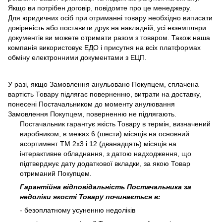
Якщо ви потрібен договір, повідомте про це менеджеру.
Для юридичних осіб при отриманні товару необхідно виписати
довіреність або поставити друк на накладній, усі екземпляри
документів ви можете отримати разом з товаром. Також наша
компанія використовує ЕДО і присутня на всіх платформах
обміну електронними документами з ЕЦП.
У разі, якщо Замовлення анульовано Покупцем, сплачена
вартість Товару підлягає поверненню, витрати на доставку,
понесені Постачальником до моменту анулювання
Замовлення Покупцем, поверненню не підлягають.
Постачальник гарантує якість Товару в термін, визначений
виробником, в межах 6 (шести) місяців на основний
асортимент ТМ 2х3 і 12 (дванадцять) місяців на
інтерактивне обладнання, з датою надходження, що
підтверджує дату додаткової вкладки, за якою Товар
отриманий Покупцем.
Гарантійна відповідальність Постачальника за
недоліки якості Товару починається в:
- безоплатному усуненню недоліків